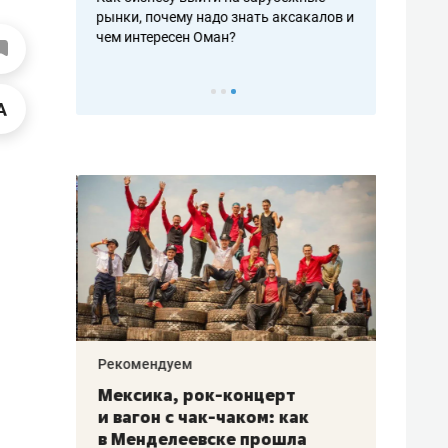
рафакте,
рынки, почему надо знать аксакалов и
о трехкратно
кредитов
чем интересен Оман?
клиентах и ч
Рекомендуем
Рекоме
ой
Мексика, рок-концерт
«Прор
и вагон с чак-чаком: как
30 ме
еским
в Менделеевске прошла
лечит