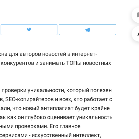
ов и
о трехкратном росте цен, дотошных
школьной формы о конт
клиентах и чудных запросах мастеров
налогах и развитии без 
на для авторов новостей в интернет-
 конкурентов и занимать ТОПы новостных
с проверки уникальности, который полезен
, SEO-копирайтеров и всех, кто работает с
али, что новый антиплагиат будет крайне
ндуем
Рекомендуем
так как он глубоко оценивает уникальность
мер до квартиры и Face
Опыт выживания в дик
чными проверками. Его главное
сто ключа: какой будет
природе, работа
ервисами - искусственный интеллект,
асность в ЖК «Нова»
с ментальным и физич