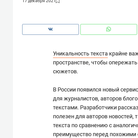
17 декабря 2021
рынки, почему надо знать аксакал
чем интересен Оман?
Уникальность текста
крайне важ
пространстве, чтобы опережать
сюжетов.
В России появился новый серви
для журналистов, авторов блогов
текстами. Разработчики рассказ
Рекомендуем
Рекоме
полезен для авторов новостей, 
Как ГК «МИР ГРУПП» и ВТБ
150 ка
текста по сравнению с аналоги
создают оазис жилого
ID вме
преимущество перед похожими с
комфорта под Казанью
безоп