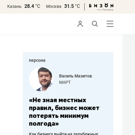
28.4
°С
31.5
°С
Казань
Москва
персона
еменова
Василь Мазитов
»
МАРТ
а: работа
«Не зная местных
«Мне лу
ечься
правил, бизнес может
не зара
вствовать
потерять минимум
чем пот
полгода»
репутац
пошиву
Как бизнесу выйти на зарубежные
Владелец от