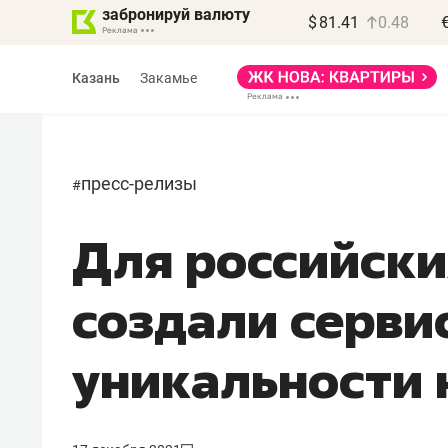
забронируй валюту
$
81.41
0.48
Казань
Закамье
пресс-релизы
#
Для российски
Василь Мазитов
МАРТ
создали серви
«Не зная местных
правил, бизнес может
уникальности
потерять минимум
полгода»
Как бизнесу выйти на зарубежные