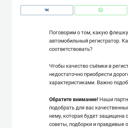
рынки, почему надо знать аксакал
чем интересен Оман?
Поговорим о том, какую флешку
автомобильный регистратор. К
соответствовать?
Чтобы качество съёмки в регис
недостаточно приобрести дорог
характеристиками. Важно подоб
Обратите внимание!
Наши парт
Рекомендуем
Рекоме
подобрать для вас качественны
Как ГК «МИР ГРУПП» и ВТБ
150 ка
нему, которая будет защищена 
создают оазис жилого
ID вме
советы, подборки и правдивые о
комфорта под Казанью
безоп