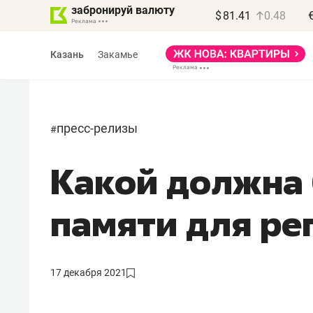
забронируй валюту
$
81.41
0.48
Казань
Закамье
пресс-релизы
#
Какой должна 
Василь Мазитов
МАРТ
памяти для ре
«Не зная местных
правил, бизнес может
потерять минимум
17 декабря 2021
полгода»
Как бизнесу выйти на зарубежные