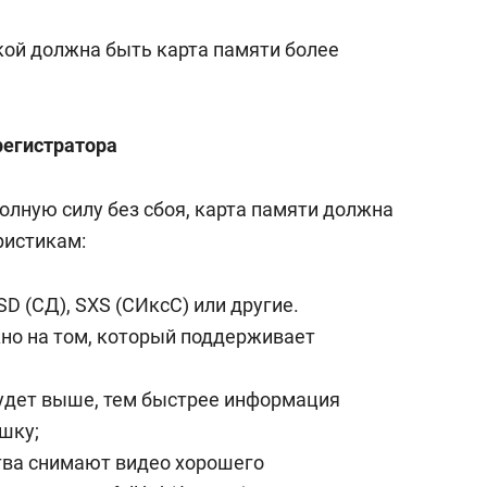
состоянием как основа
антихрупких команд
кой должна быть карта памяти более
регистратора
олную силу без сбоя, карта памяти должна
ристикам:
D (СД), SXS (СИксС) или другие.
но на том, который поддерживает
будет выше, тем быстрее информация
шку;
тва снимают видео хорошего