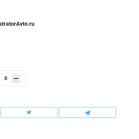
tratorAvto.ru
0