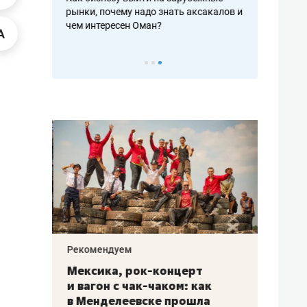
рафакте,
рынки, почему надо знать аксакалов и
о трехкратно
кредитов
чем интересен Оман?
клиентах и ч
Рекомендуем
Рекоме
ой
Мексика, рок-концерт
«Прор
и вагон с чак-чаком: как
30 ме
еским
в Менделеевске прошла
лечит