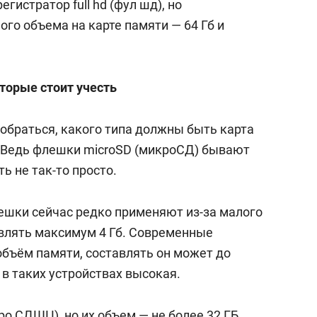
егистратор full hd (фул шд), но
го объема на карте памяти — 64 Гб и
торые стоит учесть
обраться, какого типа должны быть карта
. Ведь флешки microSD (микроСД) бывают
ть не так-то просто.
шки сейчас редко применяют из-за малого
влять максимум 4 Гб. Современные
бъём памяти, составлять он может до
 в таких устройствах высокая.
о СДШЦ), но их объем — не более 32 ГБ,