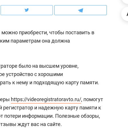
ов и
о трехкратном росте цен, дотошных
школьной формы о конт
клиентах и чудных запросах мастеров
налогах и развитии без 
 можно приобрести, чтобы поставить в
аким параметрам она должна
траторе было на высшем уровне,
ое устройство с хорошими
рать к нему и подходящую карту памяти.
неры
https://videoregistratoravto.ru/
, помогут
ндуем
Рекомендуем
й регистратор и надежную карту памяти к
мер до квартиры и Face
Опыт выживания в дик
от потери информации. Полезные обзоры,
сто ключа: какой будет
природе, работа
тзывы ждут вас на сайте.
асность в ЖК «Нова»
с ментальным и физич