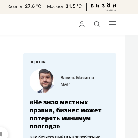
27.6
°С
31.5
°С
Казань
Москва
персона
еменова
Василь Мазитов
»
МАРТ
а: работа
«Не зная местных
«Мне лу
ечься
правил, бизнес может
не зара
вствовать
потерять минимум
чем пот
полгода»
репутац
пошиву
Как бизнесу выйти на зарубежные
Владелец от