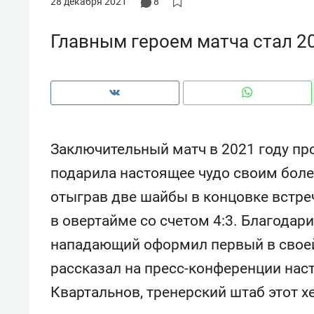
28 декабря 2021
8
рынки, почему надо знать аксакал
чем интересен Оман?
Главным героем матча стал 
Заключительный матч в 2021 году пр
подарила настоящее чудо своим бол
отыграв две шайбы в концовке встре
в овертайме со счетом 4:3. Благодар
нападающий оформил первый в своей 
Рекомендуем
Рекоме
рассказал на пресс-конференции нас
Как ГК «МИР ГРУПП» и ВТБ
150 ка
Квартальнов, тренерский штаб этот х
создают оазис жилого
ID вме
комфорта под Казанью
безоп