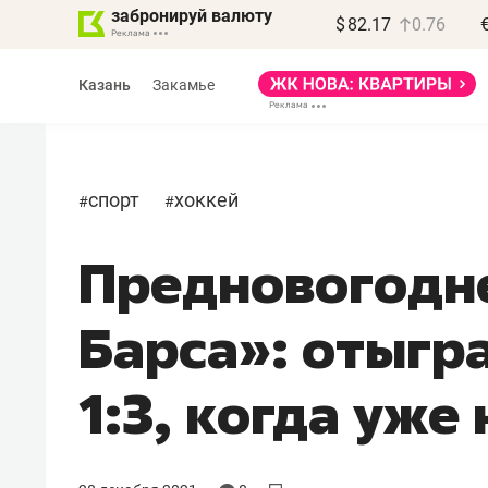
забронируй валюту
$
82.17
0.76
Казань
Закамье
спорт
хоккей
#
#
Предновогодне
Василь Мазитов
МАРТ
Барса»: отыгра
«Не зная местных
правил, бизнес может
1:3, когда уже
потерять минимум
полгода»
Как бизнесу выйти на зарубежные