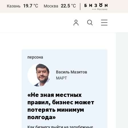
19.7
°С
22.5
°С
Казань
Москва
персона
еменова
Василь Мазитов
»
МАРТ
а: работа
«Не зная местных
«Мне лу
ечься
правил, бизнес может
не зара
вствовать
потерять минимум
чем пот
полгода»
репутац
пошиву
Как бизнесу выйти на зарубежные
Владелец от