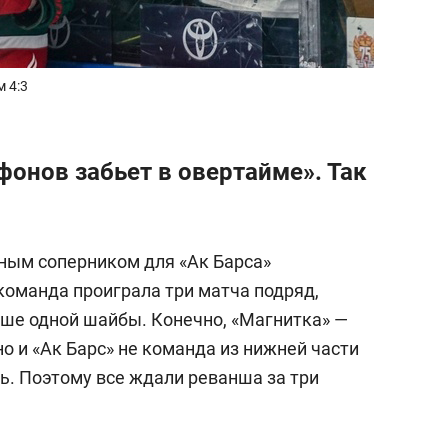
 4:3
фонов забьет в овертайме». Так
ным соперником для «Ак Барса»
команда проиграла три матча подряд,
ше одной шайбы. Конечно, «Магнитка» —
о и «Ак Барс» не команда из нижней части
ь. Поэтому все ждали реванша за три