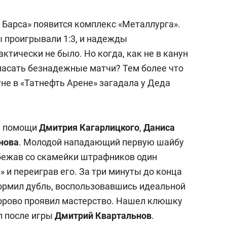
к Барса» появится комплекс «Металлурга».
ы проигрывали 1:3, и надежды
ктически не было. Но когда, как не в канун
спасать безнадежные матчи? Тем более что
не в «Татнефть Арене» загадала у Деда
и помощи
Дмитрия Кагарлицкого
,
Даниса
нова
. Молодой нападающий первую шайбу
убежав со скамейки штрафников один
» и переиграв его. За три минуты до конца
ормил дубль, воспользовавшись идеальной
орово проявил мастерство. Нашел клюшку
ал после игры
Дмитрий Квартальнов
.