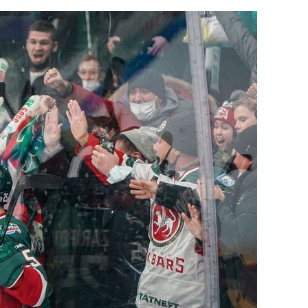
состоянием как основа
антихрупких команд