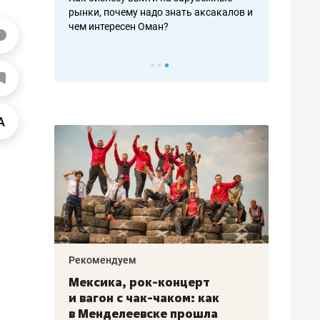
рафакте,
рынки, почему надо знать аксакалов и
о трехкратно
кредитов
чем интересен Оман?
клиентах и ч
Рекомендуем
Рекоме
ой
Мексика, рок-концерт
«Прор
и вагон с чак-чаком: как
30 ме
еским
в Менделеевске прошла
лечит