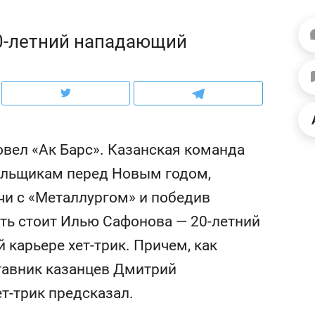
ов и
о трехкратном росте цен, дотошных
школьной формы о конт
клиентах и чудных запросах мастеров
налогах и развитии без 
20-летний нападающий
овел «Ак Барс». Казанская команда
ельщикам перед Новым годом,
чи с «Металлургом» и победив
ить стоит Илью Сафонова — 20-летний
карьере хет-трик. Причем, как
ндуем
Рекомендуем
тавник казанцев Дмитрий
мер до квартиры и Face
Опыт выживания в дик
ет-трик предсказал.
сто ключа: какой будет
природе, работа
асность в ЖК «Нова»
с ментальным и физич