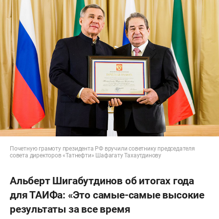
Почетную грамоту президента РФ вручили советнику председателя
совета директоров «Татнефти» Шафагату Тахаутдинову
Альберт Шигабутдинов об итогах года
для ТАИФа: «Это самые-самые высокие
результаты за все время