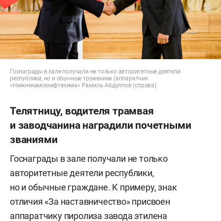
Госнаграды в зале получали не только авторитетные деятели
республики, но и обычные труженики (аппаратчик
«Нижнекамскнефтехима» Рамиль Абдуллов (справа)
Телятницу, водителя трамвая
и заводчанина наградили почетными
званиями
Госнаграды в зале получали не только
авторитетные деятели республики,
но и обычные граждане. К примеру, знак
отличия «За наставничество» присвоен
аппаратчику пиролиза завода этилена