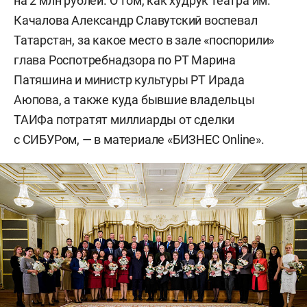
на 2 млн рублей. О том, как худрук театра им.
Качалова Александр Славутский воспевал
Татарстан, за какое место в зале «поспорили»
глава Роспотребнадзора по РТ Марина
Патяшина и министр культуры РТ Ирада
Аюпова, а также куда бывшие владельцы
ТАИФа потратят миллиарды от сделки
с СИБУРом, — в материале «БИЗНЕС Online».