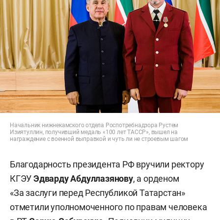
Начальник нижнекамского отдела Роспотребнадзора Рустем
Изиятуллин, получивший медаль «100 лет ТАССР», вышел на
награждение с военной выправкой и чуть ли не строевым шагом
Благодарность президента РФ вручили ректору
КГЭУ
Эдварду Абдуллазянову
, а орденом
«За заслуги перед Республикой Татарстан»
отметили уполномоченного по правам человека