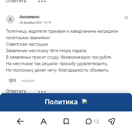
Ответить
Анонимно
28 Декабря 2021
16:19
Телятницу, водителя трамвая и заводчанина наградили
почетными званиями.
Советская частушка:
Заявление месткому тётя Нюра подала.
В заявленьи просит ссуду- безвозмездно три рубля.
На месткоме так решили: просьбу удовлетворить,
Но поскольку денег нету- благодарность объявить.
0
эмодзи
Ответить
Политика
Анонимно
29 Декабря 2021
11:12
12
Равиль Айдаров с заслуженной наградой Творец.Браво