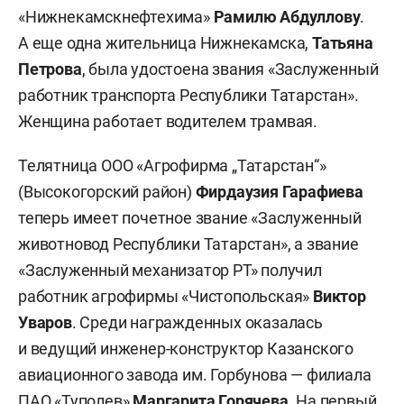
«Нижнекамскнефтехима»
Рамил
ю
Абдуллов
у
.
А еще одна жительница Нижнекамска,
Татьяна
Петрова
, была удостоена звания «Заслуженный
работник транспорта Республики Татарстан».
Женщина работает водителем трамвая.
Телятница ООО «Агрофирма „Татарстан“»
(Высокогорский район)
Фирдаузия Гарафиева
теперь имеет почетное звание «Заслуженный
животновод Республики Татарстан», а звание
«Заслуженный механизатор РТ» получил
работник агрофирмы «Чистопольская»
Виктор
Уваров
. Среди награжденных оказалась
и ведущий инженер-конструктор Казанского
авиационного завода им. Горбунова — филиала
ПАО «Туполев»
Маргарита Горячева
. На первый