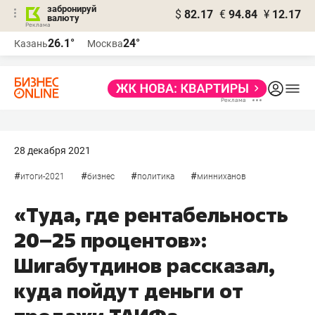
забронируй
$
82.17
€
94.84
¥
12.17
валюту
26.1°
24°
Казань
Москва
28 декабря 2021
#
#
#
#
итоги-2021
бизнес
политика
минниханов
«Туда, где рентабельность
20–25 процентов»:
Шигабутдинов рассказал,
куда пойдут деньги от