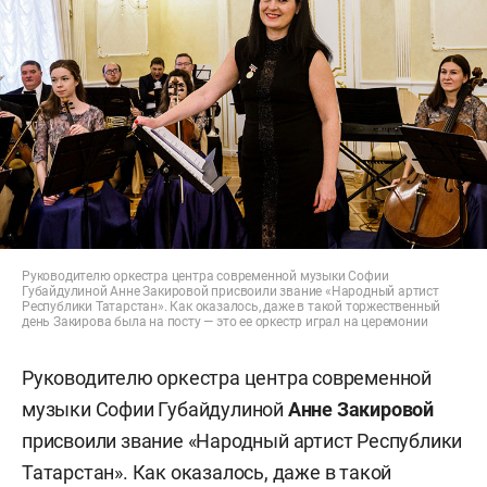
Руководителю оркестра центра современной музыки Софии
Губайдулиной Анне Закировой присвоили звание «Народный артист
Республики Татарстан». Как оказалось, даже в такой торжественный
день Закирова была на посту — это ее оркестр играл на церемонии
Руководителю оркестра центра современной
музыки Софии Губайдулиной
Анне Закировой
присвоили звание «Народный артист Республики
Татарстан». Как оказалось, даже в такой