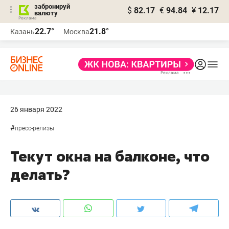
забронируй
$
82.17
€
94.84
¥
12.17
валюту
22.7°
21.8°
Казань
Москва
26 января 2022
#
пресс-релизы
Текут окна на балконе, что
делать?