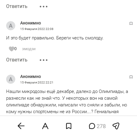
Ответить
Анонимно
15 Февраля 2022
22:08
И это будет правильно. Береги честь смолоду.
0
эмодзи
Ответить
Анонимно
15 Февраля 2022
22:21
Нашли микродозы ещё декабре, далеко до Олимпиады, а
разнесли как не знай что. У некоторых вон на самой
олимпиаде обнаружили, написали что сняли и забыли, но
кому нужны спортсмены не из России….? Гениальная
Камилла, Анечка, Саша, все достойны медали, с момента
скандала многие люди без слез не могут смотреть на
278
давление, оказываемое маленькой девочке. Как много