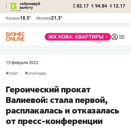
забронируй
$
82.17
€
94.84
¥
12.17
валюту
18.5°
21.3°
Казань
Москва
15 февраля 2022
#
#
спорт
олимпиада
Героический прокат
Валиевой: стала первой,
расплакалась и отказалась
от пресс-конференции