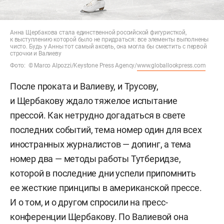
Анна Щербакова стала единственной российской фигуристкой,
к выступлению которой было не придраться: все элементы выполнены
чисто. Будь у Анны тот самый аксель, она могла бы сместить с первой
строчки и Валиеву
Фото: © Marco Alpozzi/Keystone Press Agency/
www.globallookpress.com
После проката и Валиеву, и Трусову,
и Щербакову ждало тяжелое испытание
прессой. Как нетрудно догадаться в свете
последних событий, тема номер один для всех
иностранных журналистов — допинг, а тема
номер два — методы работы Тутберидзе,
которой в последние дни успели припомнить
ее жесткие принципы в американской прессе.
И о том, и о другом спросили на пресс-
конференции Щербакову. По Валиевой она