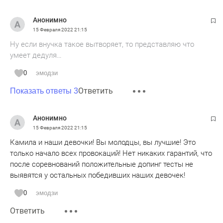
Анонимно
15 Февраля 2022
21:15
Ну если внучка такое вытворяет, то представляю что
умеет дедуля…
0
эмодзи
Ответить
Показать ответы 3
Анонимно
15 Февраля 2022
21:15
Камила и наши девочки! Вы молодцы, вы лучшие! Это
только начало всех провокаций! Нет никаких гарантий, что
после соревнований положительные допинг тесты не
выявятся у остальных победивших наших девочек!
0
эмодзи
Ответить