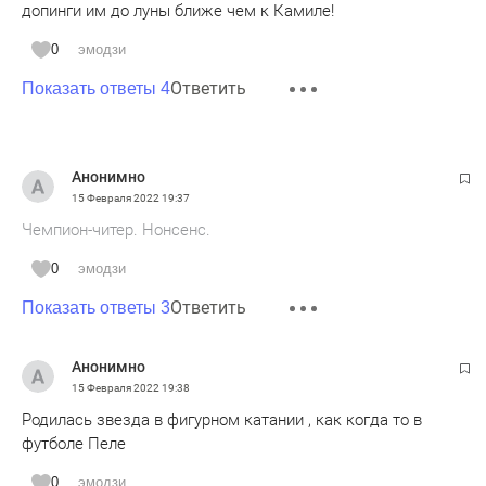
допинги им до луны ближе чем к Камиле!
0
эмодзи
Ответить
Показать ответы 4
Анонимно
15 Февраля 2022
19:37
Чемпион-читер. Нонсенс.
0
эмодзи
Ответить
Показать ответы 3
Анонимно
15 Февраля 2022
19:38
Родилась звезда в фигурном катании , как когда то в
футболе Пеле
0
эмодзи