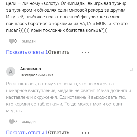
цели — личному «золоту» Олимпиады, выигрывая турнир
за турниром и обновляя один мировой рекорд за другим.
И тут ей, наиболее подготовленной фигуристке в мире,
пришлось бороться с «орками» из ВАДА и МОК…» кто это
писал?)))))) ярый поклонник братства кольца?)))
0
эмодзи
Ответить
Показать ответы 1
Анонимно
15 Февраля 2022
21:05
Расплакалась, потому что поняла, что несмотря на
шикарное выступление, медаль не светит. Из-за допинга и
наставлений окружения. Единственный выход-сдать тех,
кто кормил ее таблетками. Тогда может мок и оставит
медаль.
0
эмодзи
Ответить
Показать ответы 1