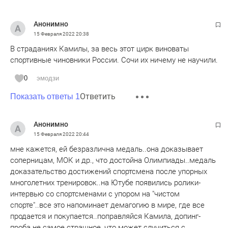
Анонимно
15 Февраля 2022
20:38
В страданиях Камилы, за весь этот цирк виноваты
спортивные чиновники России. Сочи их ничему не научили.
0
эмодзи
Ответить
Показать ответы 1
Анонимно
15 Февраля 2022
20:44
мне кажется, ей безразлична медаль..она доказывает
соперницам, МОК и др., что достойна Олимпиады..медаль
доказательство достижений спортсмена после упорных
многолетних тренировок..на Ютубе появились ролики-
интервью со спортсменами с упором на "чистом
спорте"..все это напоминает демагогию в мире, где все
продается и покупается..поправляйся Камила, допинг-
проба не самое страшное, что может случиться с