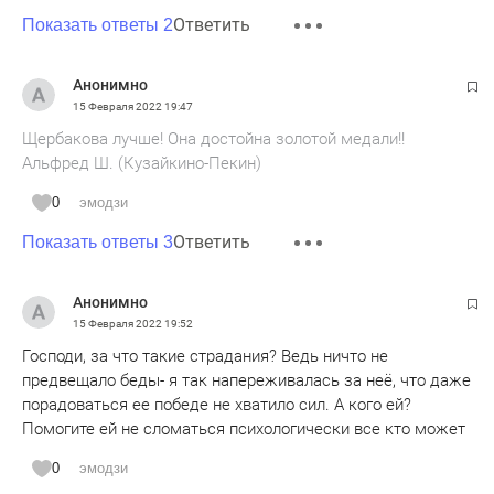
Ответить
Показать ответы 2
Анонимно
15 Февраля 2022
19:47
Щербакова лучше! Она достойна золотой медали!!
Альфред Ш. (Кузайкино-Пекин)
0
эмодзи
Ответить
Показать ответы 3
Анонимно
15 Февраля 2022
19:52
Господи, за что такие страдания? Ведь ничто не
предвещало беды- я так напереживалась за неё, что даже
порадоваться ее победе не хватило сил. А кого ей?
Помогите ей не сломаться психологически все кто может
0
эмодзи