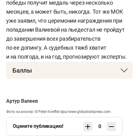
победы получит медаль через несколько
месяцев, а может быть, никогда. Тот же МОК
уже заявил, что церемонии награждения при
попадании Валиевой на пьедестал не пройдут
до завершения всех разбирательств
по ее допингу. А судебных тяжб хватит
и на полгода, и на год, прогнозируют эксперты.
Баллы
Олимпиада-2022. Фигурное катание. Женщины.
Короткая программа
Артур Валеев
1.
Камила Валиева (Россия)
— 82,16 балла
Фото на анонсе: © Peter Kneffel/dpa/www.globallookpress.com
2.
Анна Щербакова (Россия)
— 80,20
Оцените публикацию!
0
3. Каори Сакамото (Япония) — 79,84