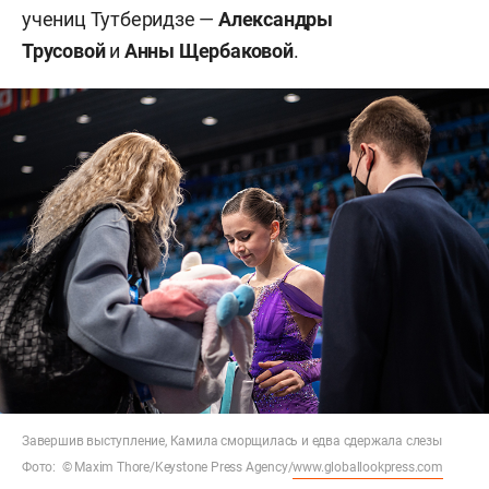
учениц Тутберидзе —
Александры
Трусовой
и
Анны Щербаковой
.
Завершив выступление, Камила сморщилась и едва сдержала слезы
Фото: © Maxim Thore/Keystone Press Agency/
www.globallookpress.com