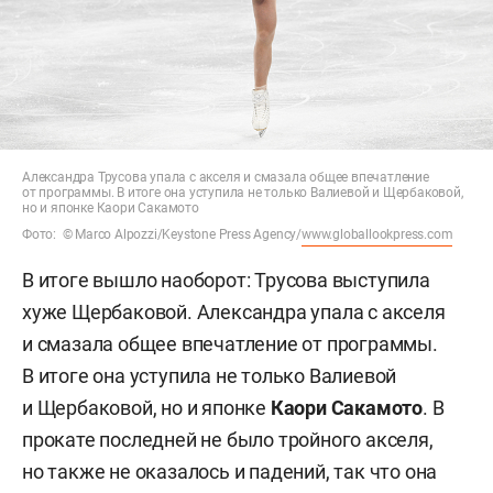
Александра Трусова упала с акселя и смазала общее впечатление
от программы. В итоге она уступила не только Валиевой и Щербаковой,
но и японке Каори Сакамото
Фото: © Marco Alpozzi/Keystone Press Agency/
www.globallookpress.com
В итоге вышло наоборот: Трусова выступила
хуже Щербаковой. Александра упала с акселя
и смазала общее впечатление от программы.
В итоге она уступила не только Валиевой
и Щербаковой, но и японке
Каори Сакамото
. В
прокате последней не было тройного акселя,
но также не оказалось и падений, так что она