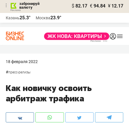
забронируй
$
82.17
€
94.84
¥
12.17
валюту
25.3°
23.9°
Казань
Москва
18 февраля 2022
#
пресс-релизы
Как новичку освоить
арбитраж трафика