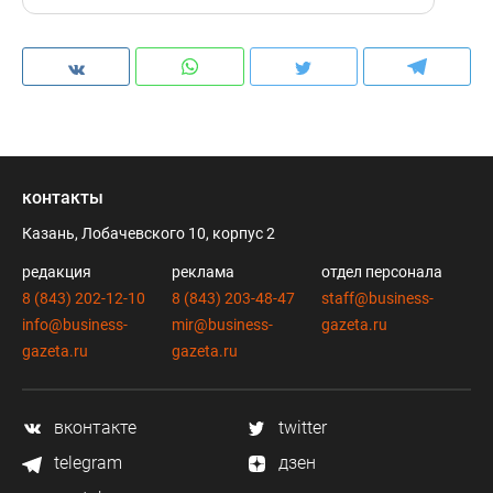
контакты
Казань, Лобачевского 10, корпус 2
редакция
реклама
отдел персонала
8 (843) 202-12-10
8 (843) 203-48-47
staff@business-
info@business-
mir@business-
gazeta.ru
gazeta.ru
gazeta.ru
вконтакте
twitter
telegram
дзен