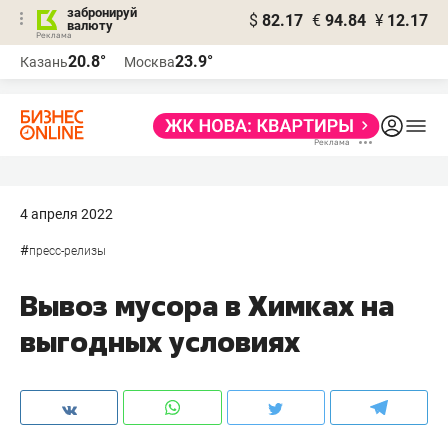
забронируй
$
82.17
€
94.84
¥
12.17
валюту
20.8°
23.9°
Казань
Москва
4 апреля 2022
#
пресс-релизы
Вывоз мусора в Химках на
выгодных условиях