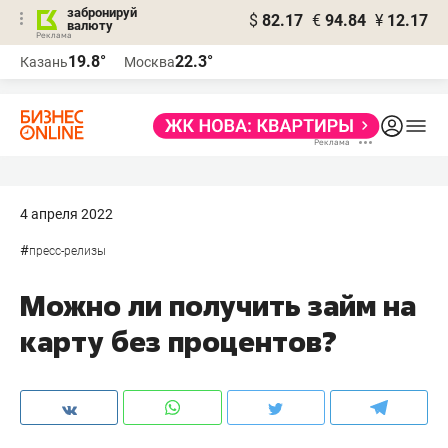
забронируй
$
82.17
€
94.84
¥
12.17
валюту
19.8°
22.3°
Казань
Москва
4 апреля 2022
#
пресс-релизы
Можно ли получить займ на
карту без процентов?