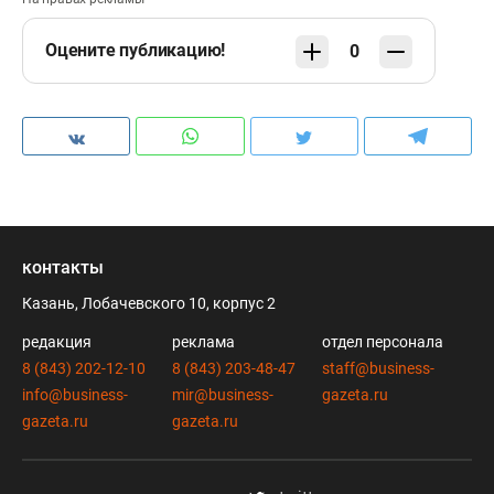
Оцените публикацию!
0
контакты
Казань, Лобачевского 10, корпус 2
редакция
реклама
отдел персонала
8 (843) 202-12-10
8 (843) 203-48-47
staff@business-
info@business-
mir@business-
gazeta.ru
gazeta.ru
gazeta.ru