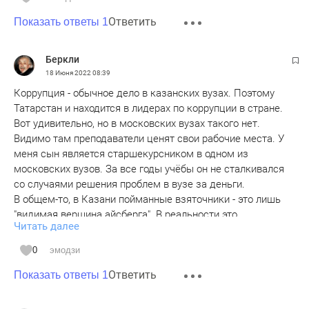
Ответить
Показать ответы 1
Беркли
18 Июня 2022
08:39
Коррупция - обычное дело в казанских вузах. Поэтому
Татарстан и находится в лидерах по коррупции в стране.
Вот удивительно, но в московских вузах такого нет.
Видимо там преподаватели ценят свои рабочие места. У
меня сын является старшекурсником в одном из
московских вузов. За все годы учёбы он не сталкивался
со случаями решения проблем в вузе за деньги.
В общем-то, в Казани пойманные взяточники - это лишь
"видимая вершина айсберга". В реальности это
Читать далее
распространено у нас чрезвычайно широко. Это относится
не только к вузовским преподавателям, но и к медицине,
0
эмодзи
чиновничеству, военкоматам, школам и т.д.
Ответить
Надо сказать, что чаще всего такое состояние устраивает
Показать ответы 1
обе стороны - и дающего и берущего. Чаще всего сбой
происходит, когда берущего обуревает жадность - и он