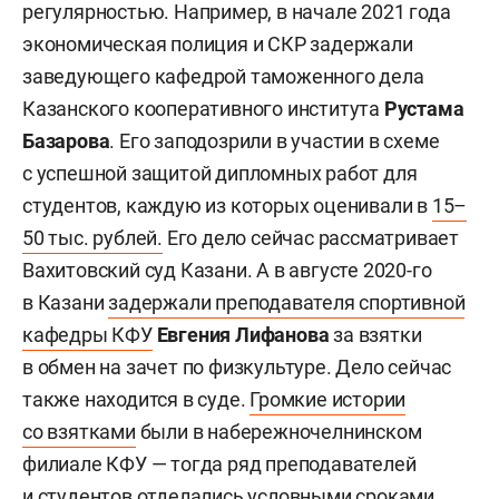
регулярностью. Например, в начале 2021 года
экономическая полиция и СКР задержали
заведующего кафедрой таможенного дела
Казанского кооперативного института
Рустама
Базарова
. Его заподозрили в участии в схеме
с успешной защитой дипломных работ для
студентов, каждую из которых оценивали в
15–
50 тыс. рублей.
Его дело сейчас рассматривает
Вахитовский суд Казани. А в августе 2020-го
в Казани
задержали преподавателя спортивной
кафедры КФУ
Евгения Лифанова
за взятки
в обмен на зачет по физкультуре. Дело сейчас
также находится в суде.
Громкие истории
со взятками
были в набережночелнинском
филиале КФУ — тогда ряд преподавателей
и студентов отделались условными сроками