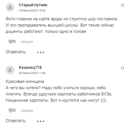
почему-то не применяются. Так Татарстан будет всегда
Старый путник
оставаться насквозь коррупционен.
18 Июня 2022
16:52
Фото главное на сайте вроде из стриптиз шоу поставила.
И это преподаватель высшей школы. Вот такие сейчас
доценты работают, только одно в голове.
0
эмодзи
Ответить
Казанец778
20 Июня 2022
11:06
Красивая женщина.
А чего вы хотели? Надо либо учиться хорошо, либо
платить. Всегда удручали зарплаты работников ВУЗа.
Нищенские зарплаты. Вот и крутятся как могут.))))
0
эмодзи
Ответить