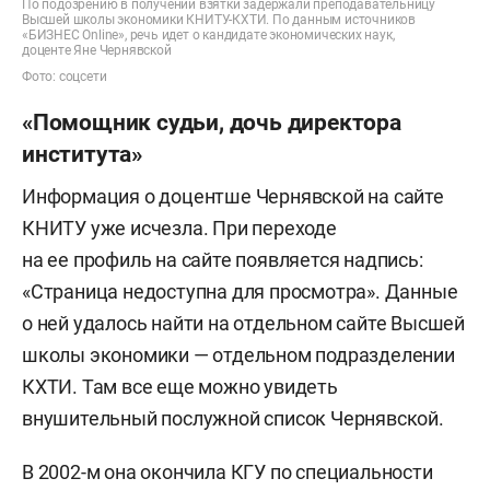
По подозрению в получении взятки задержали преподавательницу
Высшей школы экономики КНИТУ-КХТИ. По данным источников
«БИЗНЕС Online», речь идет о кандидате экономических наук,
доценте Яне Чернявской
Фото: соцсети
«Помощник судьи, дочь директора
института»
Информация о доцентше Чернявской на сайте
КНИТУ уже исчезла. При переходе
на ее профиль на сайте появляется надпись:
«Страница недоступна для просмотра». Данные
о ней удалось найти на отдельном сайте Высшей
школы экономики — отдельном подразделении
КХТИ. Там все еще можно увидеть
внушительный послужной список Чернявской.
В 2002-м она окончила КГУ по специальности