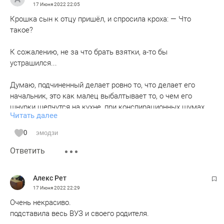
17 Июня 2022
22:05
Крошка сын к отцу пришёл, и спросила кроха: — Что
такое?
К сожалению, не за что брать взятки, а-то бы
устрашился...
Думаю, подчиненный делает ровно то, что делает его
начальник, это как малец выбалтывает то, о чем его
шнурки шепчутся на кухне, при конспирационных шумах
Читать далее
текущей из крана воды.
0
эмодзи
Облаивать очередную брошенную кость не вижу смысла.
Ответить
Алекс Рет
17 Июня 2022
22:29
Очень некрасиво.
подставила весь ВУЗ и своего родителя.