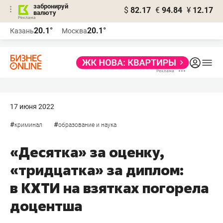
забронируй
$
82.17
€
94.84
¥
12.17
валюту
20.1°
20.1°
Казань
Москва
17 июня 2022
#
#
криминал
образование и наука
«Десятка» за оценку,
«тридцатка» за диплом:
в КХТИ на взятках погорела
доцентша