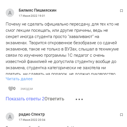
Билмяс Пишмяскин
17 Июня 2022
19:31
Почему не сделать официально пересдачу, для тех кто не
смог лекции посещать, или другие причины, ведь не
секрет иногда студента просто "заваливают" на
экзаменах. Творится откровенное безобразие со сдачей
экзаменов, такое не только в ВУЗах, слышал в техникуме
связи по изучению программы 1С педагог с очень
известной фамилией не допустила студентку вообще до
экзамена, студентка категорически не захотела ни
платить, ни сдавать на подарок, не должно руководство
Читать далее
такие вещи пропускать мимо, вот и результат опозорено
учебное заведение и сломали себе судьбу, мне не жалко
0
эмодзи
этого человека.
Ответить
Показать ответы 2
радио Спектр
17 Июня 2022
20:34