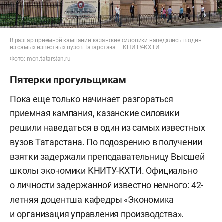
В разгар приемной кампании казанские силовики наведались в один
из самых известных вузов Татарстана — КНИТУ-КХТИ
Фото:
mon.tatarstan.ru
Пятерки прогульщикам
Пока еще только начинает разгораться
приемная кампания, казанские силовики
решили наведаться в один из самых известных
вузов Татарстана. По подозрению в получении
взятки задержали преподавательницу Высшей
школы экономики КНИТУ-КХТИ. Официально
о личности задержанной известно немного: 42-
летняя доцентша кафедры «Экономика
и организация управления производства».