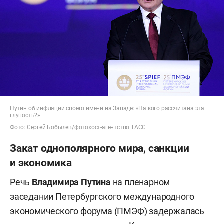
Путин об инфляции своего имени на Западе: «На кого рассчитана эта
глупость?»
Фото: Сергей Бобылев/фотохост-агентство ТАСС
Закат однополярного мира, санкции
и экономика
Речь
Владимира Путина
на пленарном
заседании Петербургского международного
экономического форума (ПМЭФ) задержалась