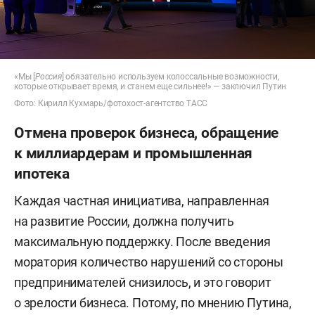
«Мы [
Россия
] обязательно используем колоссальные возможности,
которые открывает время, и станем еще сильнее!» — заключил Путин
Фото: Кирилл Кухмарь/фотохост-агентство ТАСС
Отмена проверок бизнеса, обращение
к миллиардерам и промышленная
ипотека
Каждая частная инициатива, направленная
на развитие России, должна получить
максимальную поддержку. После введения
моратория количество нарушений со стороны
предпринимателей снизилось, и это говорит
о зрелости бизнеса. Потому, по мнению Путина,