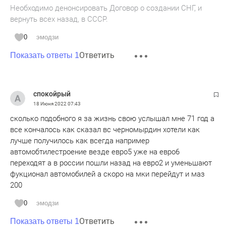
Необходимо денонсировать Договор о создании СНГ, и
вернуть всех назад, в СССР.
0
эмодзи
Ответить
Показать ответы 1
спокойрый
18 Июня 2022
07:43
сколько подобного я за жизнь свою услышал мне 71 год а
все кончалось как сказал вс черномырдин хотели как
лучше получилось как всегда например
автомобтилестроение везде евро5 уже на евро6
переходят а в россии пошли назад на евро2 и уменьшают
фукционал автомобилей а скоро на мки перейдут и маз
200
0
эмодзи
Ответить
Показать ответы 1