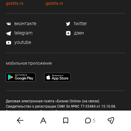
gazeta.ru
gazeta.ru
вконтакте
twitter
telegram
дзен
youtube
мобильное приложение
Деловая электронная газета «Бизнес Online» (на связи).
Свидетельство о регистрации СМИ Эл №ФС 77-33484 от 15.10.08.
Выдано федеральной службой по надзору в сфере связи и массовых
коммуникаций.
5
Учредитель ООО «Бизнес Медия Холдинг»
Шеф-редактор (главный редактор) А.В. Брусницын