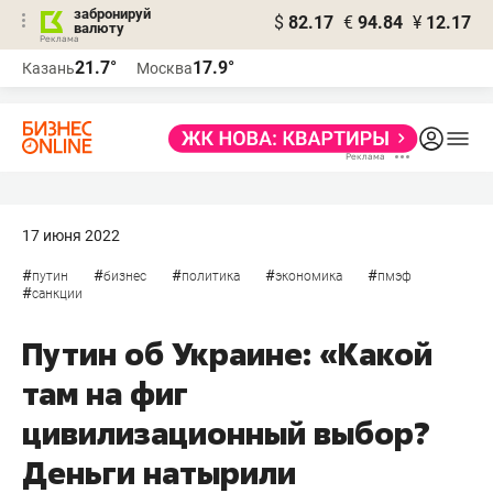
забронируй
$
82.17
€
94.84
¥
12.17
валюту
21.7°
17.9°
Казань
Москва
17 июня 2022
#
#
#
#
#
путин
бизнес
политика
экономика
пмэф
#
санкции
Путин об Украине: «Какой
там на фиг
цивилизационный выбор?
Деньги натырили