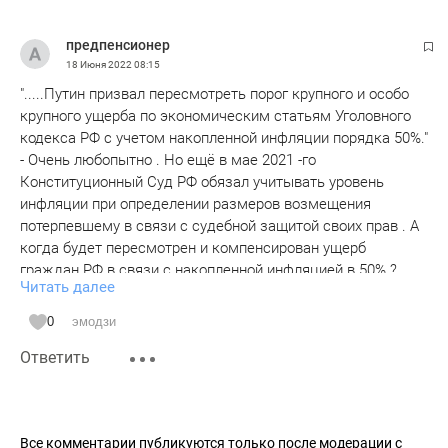
предпенсионер
18 Июня 2022
08:15
".....Путин призвал пересмотреть порог крупного и особо
крупного ущерба по экономическим статьям Уголовного
кодекса РФ с учетом накопленной инфляции порядка 50%."
- Очень любопытно . Но ещё в мае 2021 -го
Конституционный Суд РФ обязал учитывать уровень
инфляции при определении размеров возмещения
потерпевшему в связи с судебной защитой своих прав . А
когда будет пересмотрен и компенсирован ущерб
граждан РФ в связи с накопленной инфляцией в 50% ?
Читать далее
Новая Конституция это обязывает делать не менее
инфляции .Но эта статья успешно забыта .
0
эмодзи
Ответить
http://www.consultant.ru/law/hotdocs/69056.html/
© КонсультантПлюс, 1992-2022
Все комментарии публикуются только после модерации с