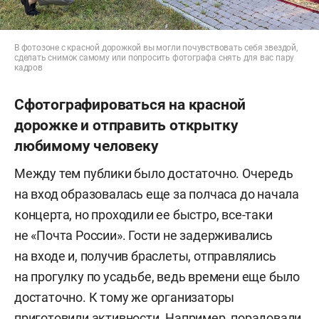
В фотозоне с красной дорожкой вы могли почувствовать себя звездой,
сделать снимок самому или попросить фотографа снять для вас пару
кадров
Сфотографироваться на красной
дорожке и отправить открытку
любимому человеку
Между тем публики было достаточно. Очередь
на вход образовалась еще за полчаса до начала
концерта, но проходили ее быстро, все-таки
не «Почта России». Гости не задерживались
на входе и, получив браслеты, отправлялись
на прогулку по усадьбе, ведь времени еще было
достаточно. К тому же организаторы
приготовили активности. Например, порадовали