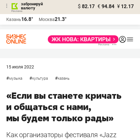
забронируй
$
82.17
€
94.84
¥
12.17
валюту
16.8°
21.3°
Казань
Москва
15 июля 2022
#
#
#
музыка
культура
казань
«Если вы станете кричать
и общаться с нами,
мы будем только рады»
Как организаторы фестиваля «Jazz