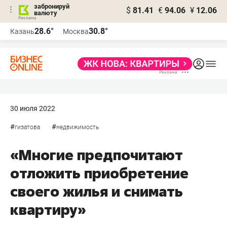
забронируй
$
81.41
€
94.06
¥
12.06
валюту
28.6°
30.8°
Казань
Москва
30 июля 2022
#
#
гизатова
недвижимость
«Многие предпочитают
отложить приобретение
своего жилья и снимать
квартиру»