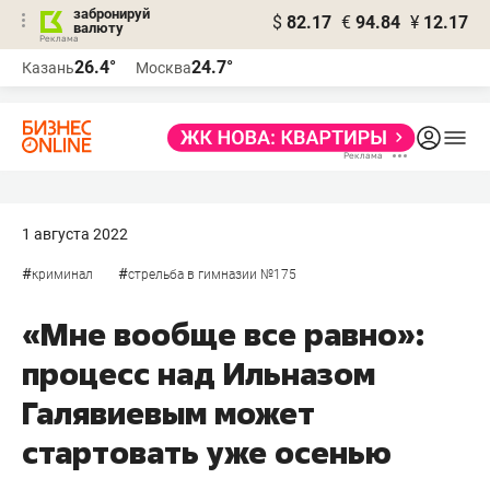
забронируй
$
82.17
€
94.84
¥
12.17
валюту
26.4°
24.7°
Казань
Москва
1 августа 2022
#
#
криминал
стрельба в гимназии №175
«Мне вообще все равно»:
процесс над Ильназом
Галявиевым может
стартовать уже осенью