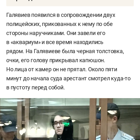
События в казанской гимназии №175 произошли
Галявиев появился в сопровождении двух
11 мая прошлого года. Около 9:30 Галявиев
полицейских, прикованных к нему по обе
вошел в здание гимназии, в которой сам учился
стороны наручниками. Они завели его
до 9-го класса, привел в действие
в «аквариум» и все время находились
самодельное взрывное устройство и произвел
рядом. На Галявиеве была черная толстовка,
не менее 30 выстрелов картечью в людей,
очки, его голову прикрывал капюшон.
утверждает следственный комитет. Первый
Но лица от камер он не прятал. Около пяти
выстрел пришелся в технического
минут до начала суда арестант смотрел куда-то
работника
Мулланура Мустафина
— он выжил.
в пустоту перед собой.
Вахтер
Таскира Ахмадуллина
в этот момент
успела нажать тревожную кнопку и спряталась
под столом.
Когда в школе начались выстрелы, директор
гимназии
Амина Валеева
по громкой связи