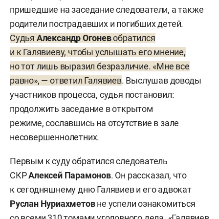
пришедшие на заседание следователи, а также
богом», но «осознал это не сразу». Кроме того,
родители пострадавших и погибших детей.
стало известно, что за несколько дней
Судья
Александр Огонев
обратился
до расстрела Галявиев завел канал
и к Галявиеву, чтобы услышать его мнение,
в «Телеграме», где предупреждал, что «убьет
но тот лишь выразил безразличие. «Мне все
огромное количество биомусора».
равно», — ответил Галявиев
. Выслушав доводы
13 мая суд арестовал Галявиева. Его отправили
участников процесса, судья постановил:
в казанский СИЗО №1, затем возили в Москву
продолжить заседание в открытом
и Санкт-Петербург на психолого-
режиме, сославшись на отсутствие в зале
психиатрические экспертизы. По итогам первой
несовершеннолетних.
экспертизы, как сообщали в ОНК, Галявиева
Первым к суду обратился следователь
признали невменяемым на момент совершения
СКР
Алексей Парамонов
. Он рассказал, что
преступления, однако результаты второй были
к сегодняшнему дню Галявиев и его адвокат
противоположны. Сейчас молодой человек
Руслан Нуриахметов
не успели ознакомиться
находится в СИЗО в столице Татарстана.
со всеми 310 томами уголовного дела. «Галявиев