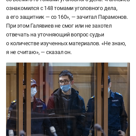
После трагедии приняли закон, согласно
ознакомился с 148 томами уголовного дела,
которому увеличивается возраст покупки
а его защитник — со 160», — зачитал Парамонов.
оружия с 18 до 21 года. В Татарстане был
При этом Галявиев не смог или не захотел
объявлен траур.
отвечать на уточняющий вопрос судьи
о количестве изученных материалов. «Не знаю,
я не считаю», — сказал он.