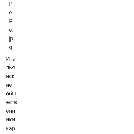
Ита
лья
нск
ие
общ
еств
енн
ики-
кар