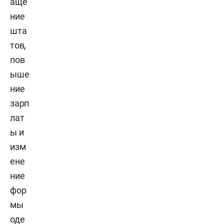
аще
ние
шта
тов,
пов
ыше
ние
зарп
лат
ы и
изм
ене
ние
фор
мы
оде