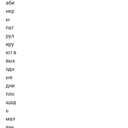
аби
нер
ы
пат
рул
иру
ют в
вых
одн
ые
дни
пло
щад
ь
мал
ень