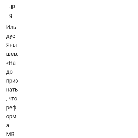
Иль
дус
Яны
шев:
«На
до
приз
нать
, что
реф
орм
а
МВ