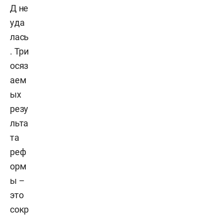
Д не
уда
лась
. Три
осяз
аем
ых
резу
льта
та
реф
орм
ы –
это
сокр