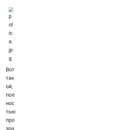
Вот
так
ой,
пол
нос
тью
про
зра