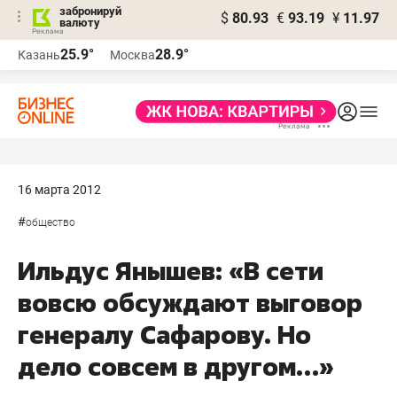
забронируй
$
80.93
€
93.19
¥
11.97
валюту
25.9°
28.9°
Казань
Москва
16 марта 2012
#
общество
Ильдус Янышев: «В сети
вовсю обсуждают выговор
генералу Сафарову. Но
дело совсем в другом…»