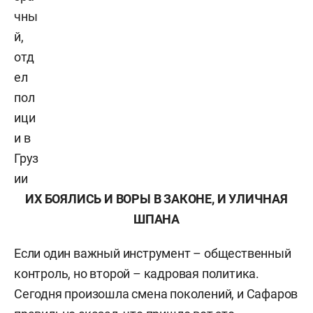
чны
й,
отд
ел
пол
ици
и в
Груз
ии
ИХ БОЯЛИСЬ И ВОРЫ В ЗАКОНЕ, И УЛИЧНАЯ
ШПАНА
Если один важный инструмент – общественный
контроль, но второй – кадровая политика.
Сегодня произошла смена поколений, и Сафаров