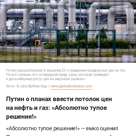
Путин раскритиковал и решение ЕС о введении предельных цен на газ.
По его словам, это «очередной бред, чушь, которая приведет
к дальнейшему росту цен на мировых рынках»
Фото: © Jens Büttner/dpa /
www.globallookpress.com
Путин о планах ввести потолок цен
на нефть и газ: «Абсолютно тупое
решение!»
«Абсолютно тупое решение!» — емко оценил