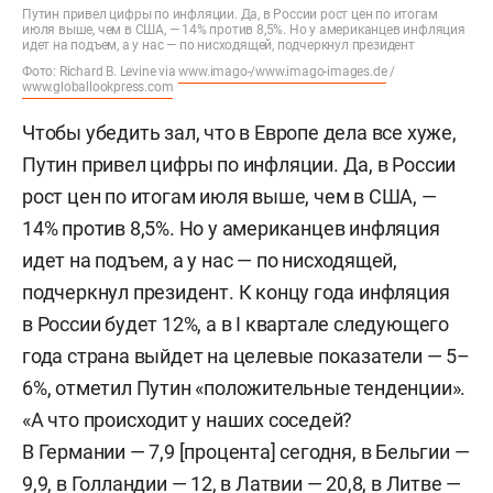
Путин привел цифры по инфляции. Да, в России рост цен по итогам
июля выше, чем в США, — 14% против 8,5%. Но у американцев инфляция
идет на подъем, а у нас — по нисходящей, подчеркнул президент
Фото: Richard B. Levine via
www.imago-/www.imago-images.de
/
www.globallookpress.com
Чтобы убедить зал, что в Европе дела все хуже,
Путин привел цифры по инфляции. Да, в России
рост цен по итогам июля выше, чем в США, —
14% против 8,5%. Но у американцев инфляция
идет на подъем, а у нас — по нисходящей,
подчеркнул президент. К концу года инфляция
в России будет 12%, а в I квартале следующего
года страна выйдет на целевые показатели — 5–
6%, отметил Путин «положительные тенденции».
«А что происходит у наших соседей?
В Германии — 7,9 [процента] сегодня, в Бельгии —
9,9, в Голландии — 12, в Латвии — 20,8, в Литве —