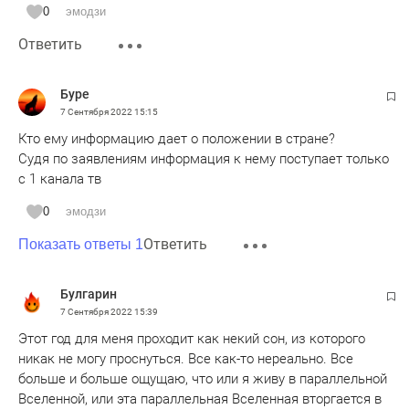
Точнее скажем - кум,
0
эмодзи
И под его водительством
Ответить
Беремся мы за ум.
Живем мы, как на облаке,
Есть баня и сортир,
Буре
А за колючей проволокой
7 Сентября 2022
15:15
Пускай сидит весь мир!
Кто ему информацию дает о положении в стране?
Ю.Ким.
Судя по заявлениям информация к нему поступает только
с 1 канала тв
0
эмодзи
Ответить
Показать ответы 1
Булгарин
7 Сентября 2022
15:39
Этот год для меня проходит как некий сон, из которого
никак не могу проснуться. Все как-то нереально. Все
больше и больше ощущаю, что или я живу в параллельной
Вселенной, или эта параллельная Вселенная вторгается в