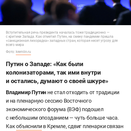
Вступительная речь президента началась тоже традиционно —
с критики Запада. Как отметил Путин, на смену пандемии пришла
«санкционная лихорадка» западных стран, которая несет угрозу для
всего мира
Фото:
kremlin.ru
Путин о Западе: «Как были
колонизаторами, так ими внутри
и остались, думают о своей шкуре»
Владимир Путин
не стал отходить от традиции
и на пленарную сессию Восточного
экономического форума (ВЭФ) подошел
с небольшим опозданием — чуть больше часа.
Как
объяснили
в Кремле, сдвиг пленарки связан