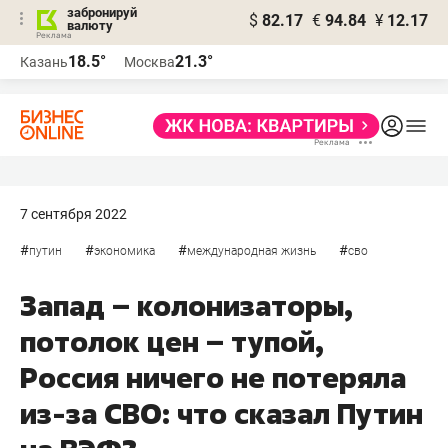
забронируй
$
82.17
€
94.84
¥
12.17
валюту
18.5°
21.3°
Казань
Москва
7 сентября 2022
#
#
#
#
путин
экономика
международная жизнь
сво
Запад – колонизаторы,
потолок цен – тупой,
Россия ничего не потеряла
из-за СВО: что сказал Путин