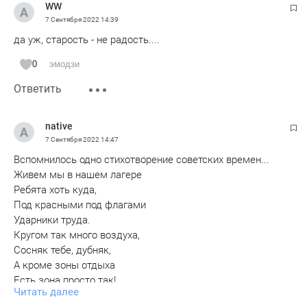
WW
7 Сентября 2022
14:39
да уж, старость - не радость....
0
эмодзи
Ответить
native
7 Сентября 2022
14:47
Вспомнилось одно стихотворение советских времен...
Живем мы в нашем лагере
Ребята хоть куда,
Под красными под флагами
Ударники труда.
Кругом так много воздуха,
Сосняк тебе, дубняк,
А кроме зоны отдыха
Есть зона просто так!
Читать далее
Начальник наш родитель нам,