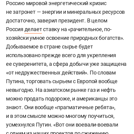
Россию мировой энергетический кризис
не затронет — энергии и минеральных ресурсов
достаточно, заверил президент. В целом
Россия
делает
ставку на «рачительное, по-
хозяйски умное освоение природных богатств».
Добываемое в стране сырье будет
использовано прежде всего для укрепления
ее суверенитета, а сфера добычи уже защищена
«от недружественных действий». По словам
Путина, торговать сырьем с Европой вообще
невыгодно. На азиатском рынке газ и нефть
можно продать подороже, и американцы это
знают. Они вообще «прагматичные ребята»,
и в этом смысле можно многому поучиться,
усмехнулся Путин. «Вот они воевали-воевали
с одним из наших проектов по сжижению