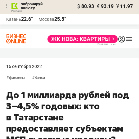
забронируй
$
80.93
€
93.19
¥
11.97
валюту
22.6°
25.3°
Казань
Москва
16 сентября 2022
#
#
финансы
банки
До 1 миллиарда рублей под
3–4,5% годовых: кто
в Татарстане
предоставляет субъектам