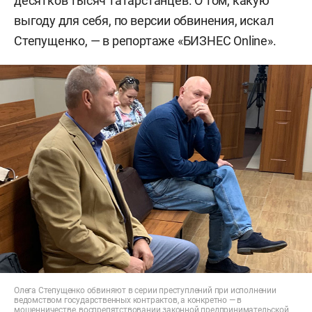
десятков тысяч татарстанцев. О том, какую
выгоду для себя, по версии обвинения, искал
Степущенко, — в репортаже «БИЗНЕС Online».
Олега Степущенко обвиняют в серии преступлений при исполнении
ведомством государственных контрактов, а конкретно — в
мошенничестве, воспрепятствовании законной предпринимательской