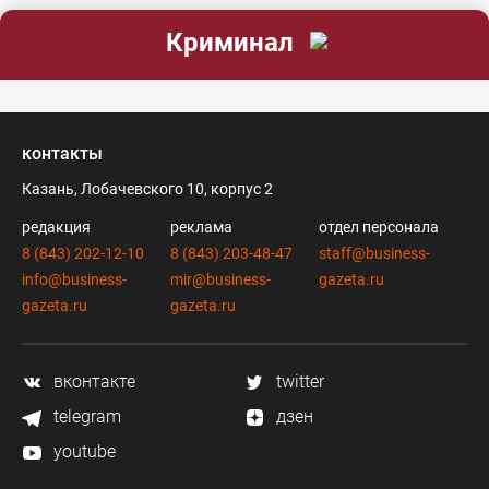
Криминал
контакты
Казань, Лобачевского 10, корпус 2
редакция
реклама
отдел персонала
8 (843) 202-12-10
8 (843) 203-48-47
staff@business-
info@business-
mir@business-
gazeta.ru
gazeta.ru
gazeta.ru
вконтакте
twitter
telegram
дзен
youtube