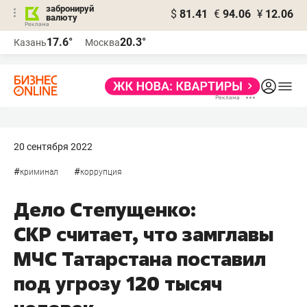
забронируй
$
81.41
€
94.06
¥
12.06
валюту
17.6°
20.3°
Казань
Москва
20 сентября 2022
#
#
криминал
коррупция
Дело Степущенко:
СКР считает, что замглавы
МЧС Татарстана поставил
под угрозу 120 тысяч