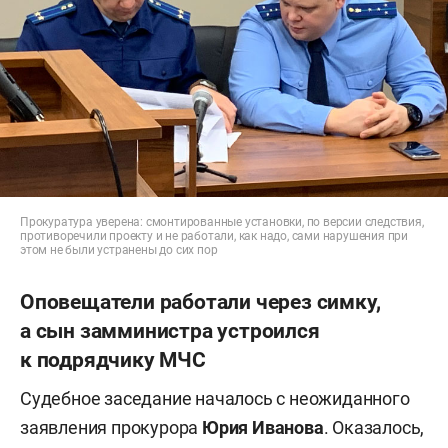
Прокуратура уверена: смонтированные установки, по версии следствия,
противоречили проекту и не работали, как надо, сами нарушения при
этом не были устранены до сих пор
Оповещатели работали через симку,
а сын замминистра устроился
к подрядчику МЧС
Судебное заседание началось с неожиданного
заявления прокурора
Юрия Иванова
. Оказалось,