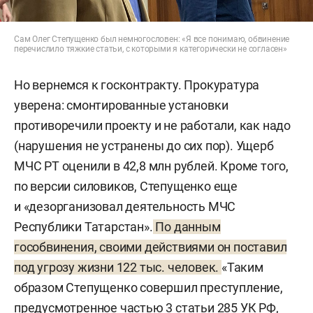
Сам Олег Степущенко был немногословен: «Я все понимаю, обвинение
перечислило тяжкие статьи, с которыми я категорически не согласен»
Но вернемся к госконтракту. Прокуратура
уверена: смонтированные установки
противоречили проекту и не работали, как надо
(нарушения не устранены до сих пор). Ущерб
МЧС РТ оценили в 42,8 млн рублей. Кроме того,
по версии силовиков, Степущенко еще
и «дезорганизовал деятельность МЧС
Республики Татарстан».
По данным
гособвинения, своими действиями он поставил
под угрозу жизни 122 тыс. человек.
«Таким
образом Степущенко совершил преступление,
предусмотренное частью 3 статьи 285 УК РФ,