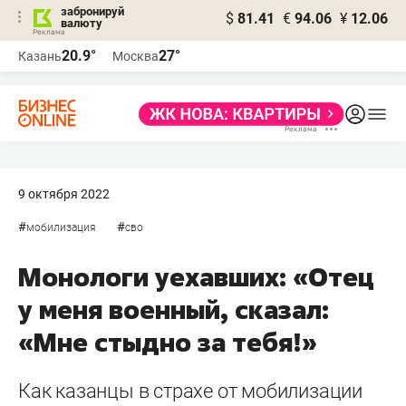
забронируй
$
81.41
€
94.06
¥
12.06
валюту
20.9°
27°
Казань
Москва
9 октября 2022
#
#
мобилизация
сво
Монологи уехавших: «Отец
у меня военный, сказал:
«Мне стыдно за тебя!»
Как казанцы в страхе от мобилизации