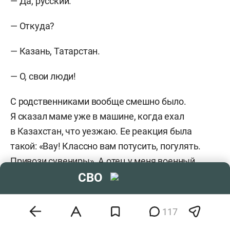
— Да, русский.
— Откуда?
— Казань, Татарстан.
— О, свои люди!
С родственниками вообще смешно было.
Я сказал маме уже в машине, когда ехал
в Казахстан, что уезжаю. Ее реакция была
такой: «Вау! Классно вам потусить, погулять.
Привози сувениры». А отец у меня военный,
он на пенсии. Топит за патриотизм и отдачу
СВО
долга родине. Он сказал: «Мне стыдно за тебя!
Уезжаешь в такой тяжелый для страны период».
117
Отца я, конечно, понимаю. Но, похоже, донес