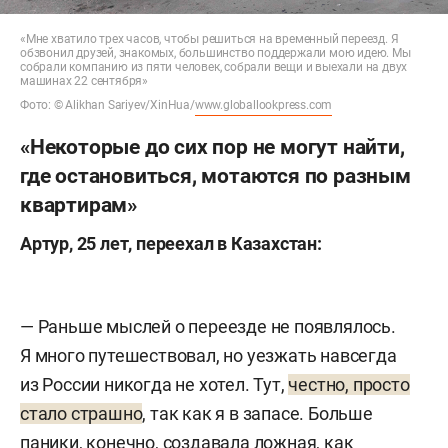
«Мне хватило трех часов, чтобы решиться на временный переезд. Я
обзвонил друзей, знакомых, большинство поддержали мою идею. Мы
собрали компанию из пяти человек, собрали вещи и выехали на двух
машинах 22 сентября»
Фото: © Alikhan Sariyev/XinHua/
www.globallookpress.com
«Некоторые до сих пор не могут найти,
где остановиться, мотаются по разным
квартирам»
Артур, 25 лет, переехал в Казахстан:
— Раньше мыслей о переезде не появлялось.
Я много путешествовал, но уезжать навсегда
из России никогда не хотел. Тут,
честно, просто
стало страшно
, так как я в запасе. Больше
паники, конечно, создавала ложная, как