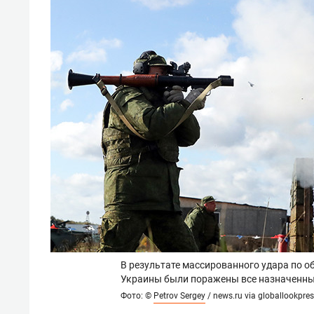
В результате массированного удара по о
Украины были поражены все назначенны
Фото: ©
Petrov Sergey
/ news.ru via globallookpre