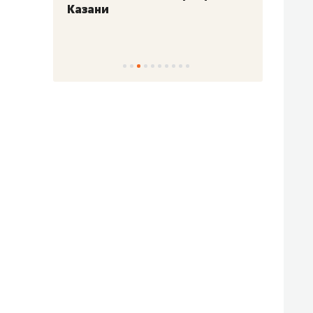
Казани
набер