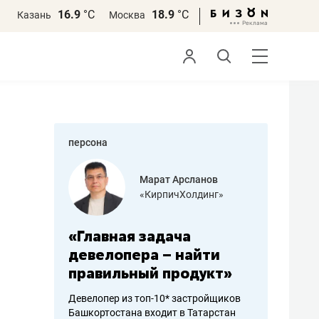
16.9
°С
18.9
°С
Казань
Москва
персона
азитов
Марат Арсланов
«КирпичХолдинг»
ных
«Главная задача
«Мама г
 может
девелопера – найти
помогае
мум
правильный продукт»
от болез
себя жи
Девелопер из топ-10* застройщиков
Башкортостана входит в Татарстан
арубежные
Наследница б