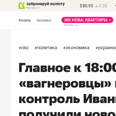
забронируй валюту
$
80.93
-0.20
Казань
Закамье
сво
политика
экономика
украина
#
#
#
#
Главное к 18:0
Марат Арсланов
«КирпичХолдинг»
«вагнеровцы» 
«Главная задача
девелопера – найти
контроль Иван
правильный продукт»
получили ново
Девелопер из топ-10* застройщико
Башкортостана входит в Татарстан