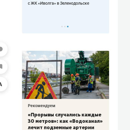
с ЖК «Иволга» в Зеленодольске
ть аксакалов и
школьной фор
налогах и раз
Рекомендуем
Рекоме
«Прорывы случались каждые
Не то
к
30 метров»: как «Водоканал»
гастр
а
лечит подземные артерии
задае