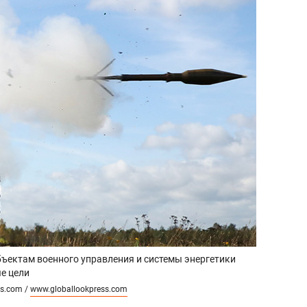
бъектам военного управления и системы энергетики
е цели
ss.com /
www.globallookpress.com