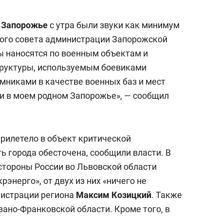
е
Запорожье
с утра были звуки как минимум
ного совета администрации Запорожской
ры наносятся по военным объектам и
руктуры, используемым боевиками
мниками в качестве военных баз и мест
и в моем родном Запорожье», — сообщил
прилетело в объект критической
ь города обесточена, сообщили власти. В
стороны России во Львовской области
энерго», от двух из них «ничего не
нистрации региона
Максим Козицкий
. Также
ано-Франковской области. Кроме того, в