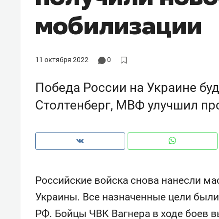
с ЖК «Иволга» в Зеленодольске
мобилизации
11 октября 2022
0
Победа России на Украине бу
Столтенберг, МВФ улучшил пр
Рекомендуем
Рекоме
Российские войска снова нанесли ма
«В банкротствах сегодня
Опыт 
Украины. Все назначенные цели был
ищут не активы, а людей,
приро
РФ. Бойцы ЧВК Вагнера в ходе боев 
которые ими управляли. Они
с мен