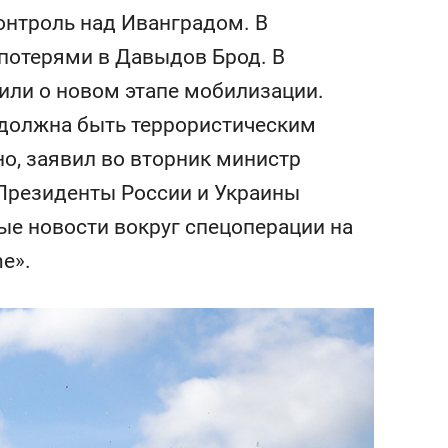
янием как основа
«Гонка Героев»
онтроль над Иванградом. В
рупких команд
 потерями в Давыдов Брод. В
или о новом этапе мобилизации.
 должна быть террористическим
но, заявил во вторник министр
 Президенты России и Украины
ые новости вокруг спецоперации на
e».