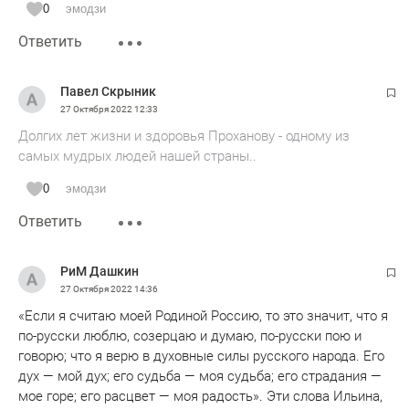
0
эмодзи
Ответить
Павел Скрыник
27 Октября 2022
12:33
Долгих лет жизни и здоровья Проханову - одному из
самых мудрых людей нашей страны..
0
эмодзи
Ответить
РиМ Дашкин
27 Октября 2022
14:36
«Если я считаю моей Родиной Россию, то это значит, что я
по-русски люблю, созерцаю и думаю, по-русски пою и
говорю; что я верю в духовные силы русского народа. Его
дух — мой дух; его судьба — моя судьба; его страдания —
мое горе; его расцвет — моя радость». Эти слова Ильина,