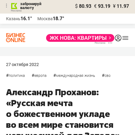
забронируй
$
80.93
€
93.19
¥
11.97
валюту
16.1°
18.7°
Казань
Москва
27 октября 2022
#
#
#
#
политика
европа
международная жизнь
сво
Александр Проханов:
«Русская мечта
о божественном укладе
во всем мире становится