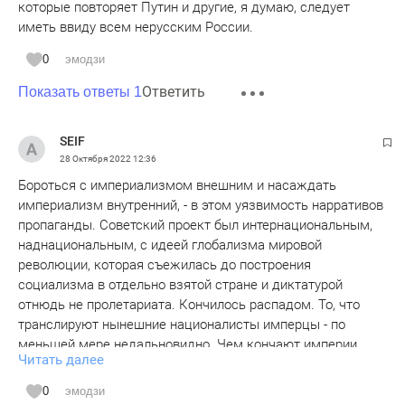
которые повторяет Путин и другие, я думаю, следует
иметь ввиду всем нерусским России.
0
эмодзи
Ответить
Показать ответы 1
SEIF
28 Октября 2022
12:36
Бороться с империализмом внешним и насаждать
империализм внутренний, - в этом уязвимость нарративов
пропаганды. Советский проект был интернациональным,
наднациональным, с идеей глобализма мировой
революции, которая съежилась до построения
социализма в отдельно взятой стране и диктатурой
отнюдь не пролетариата. Кончилось распадом. То, что
транслируют нынешние националисты имперцы - по
меньшей мере недальновидно. Чем кончают империи
Читать далее
хорошо видно по итогам 1-й мировой - распалось 4
империи. Поэтому доморощенные производители
0
эмодзи
смыслов, идите и думайте еще, как обойтись без