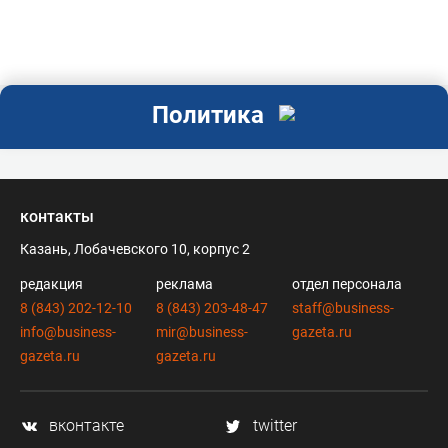
Политика
контакты
Казань, Лобачевского 10, корпус 2
редакция
реклама
отдел персонала
8 (843) 202-12-10
8 (843) 203-48-47
staff@business-
info@business-
mir@business-
gazeta.ru
gazeta.ru
gazeta.ru
вконтакте
twitter