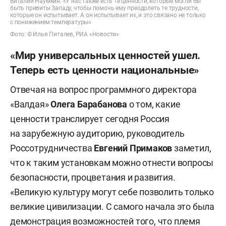
Виталий Наумкин: «У нас также есть те ценности, которые могли бы
быть привиты Западу, чтобы помочь ему преодолеть те трудности,
которые он испытывает. А он испытывает их, и это связано не только
с понижением температуры»
Фото: © Илья Питалев, РИА «Новости»
«Мир универсальных ценностей ушел.
Теперь есть ценности национальные»
Отвечая на вопрос программного директора
«Валдая»
Олега Барабанова
о том, какие
ценности транслирует сегодня Россия
на зарубежную аудиторию, руководитель
Россотрудничества
Евгений Примаков
заметил,
что к таким установкам можно отнести вопросы
безопасности, процветания и развития.
«Великую культуру могут себе позволить только
великие цивилизации. С самого начала это была
демонстрация возможностей того, что племя