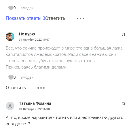
перед фактом.
0
эмодзи
Ответить
Показать ответы 3
Не курю
31 Октября 2022
15:07
Все, что сейчас происходит в мире это одна большая лажа
капиталистов лжедемократов. Ради своей наживы они
готовы воевать, убивать и разрушать страны.
Прикрываясь благими делами.
0
эмодзи
Ответить
Татьяна Фомина
31 Октября 2022
15:08
А что, кроме вариантов - топить или арестовывать- другого
выхода нет?