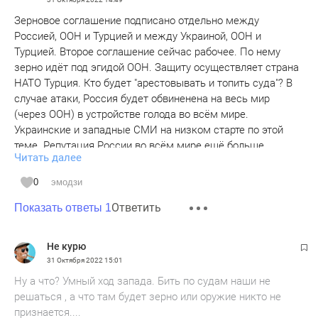
Зерновое соглашение подписано отдельно между
Россией, ООН и Турцией и между Украиной, ООН и
Турцией. Второе соглашение сейчас рабочее. По нему
зерно идёт под эгидой ООН. Защиту осуществляет страна
НАТО Турция. Кто будет "арестовывать и топить суда"? В
случае атаки, Россия будет обвиненена на весь мир
(через ООН) в устройстве голода во всём мире.
Украинские и западные СМИ на низком старте по этой
теме. Репутация России во всём мире ещё больше
Читать далее
испортится. А если страна НАТО вступится на защиту
зерна уже военным путём, последствия всего этого
0
эмодзи
невозможно представить. Эта самая страна НАТО Турция
Ответить
сейчас получила публичную пощёчину, потому что Россия
Показать ответы 1
обнулила все ее старания по зерновому коридору, поэтому
предполагается серьёзная обида Турции на Россию.
Не курю
Именно с этим я связываю то, что Турция вот так грубо
31 Октября 2022
15:01
решила продолжать работу зернового коридора. Без
Ну а что? Умный ход запада. Бить по судам наши не
Турции ООН ещё пол года бы выражала озабоченность. А
решаться , а что там будет зерно или оружие никто не
турки решили вообще не останавливать работу коридора.
признается....
Россия уведомлена, сказали они. То есть поставлена