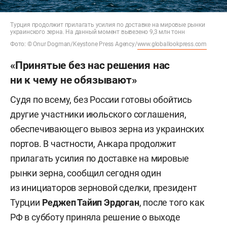
Турция продолжит прилагать усилия по доставке на мировые рынки
украинского зерна. На данный момент вывезено 9,3 млн тонн
Фото: © Onur Dogman/Keystone Press Agency/
www.globallookpress.com
«Принятые без нас решения нас
ни к чему не обязывают»
Судя по всему, без России готовы обойтись
другие участники июльского соглашения,
обеспечивающего вывоз зерна из украинских
портов. В частности, Анкара продолжит
прилагать усилия по доставке на мировые
рынки зерна, сообщил сегодня один
из инициаторов зерновой сделки, президент
Турции
Реджеп Тайип Эрдоган
, после того как
РФ в субботу приняла решение о выходе