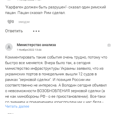
"Карфаген должен быть разрушен"- сказал один римский
пацан. Пацан сказал- Рим сделал.
0
эмодзи
Ответить
Министерство анализа
1 Ноября 2022
13:44
Комментировать такие события очень трудно, потому что
быстро все меняется. Вчера было так, а сегодня
министерство инфраструктуры Украины заявило, что из
украинских портов в понедельник вышли 12 судов в
рамках "зерновой сделки". И позиция России им
соответственно не интересна. А Володин сегодня объявил
о невозможности ВОЗОБНОВЛЕНИЯ зерновой сделки (а
не как минобороны РФ - о ее приостановлении). Все-таки
со знанием и применением юриспруденции у нас беда -
Читать далее
чтобы обсуждать соглашение от 22 июля, надо приводить
его текст и комментировать, что в нем учтено, а что нет.