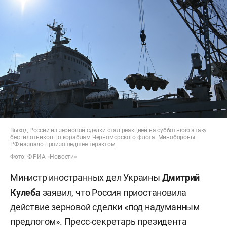
Выход России из зерновой сделки стал реакцией на субботнюю атаку
беспилотников по кораблям Черноморского флота. Минобороны
РФ назвало произошедшее терактом
Фото: © РИА «Новости»
Министр иностранных дел Украины
Дмитрий
Кулеба
заявил, что Россия приостановила
действие зерновой сделки «под надуманным
предлогом». Пресс-секретарь президента