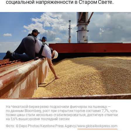
социальной напряженности в Старом Свете.
На Чикагской бирже резко подскочили фьючерсы на пшеницу —
по данным Bloomberg, рост при открытии торгов составил 7,7%, чуть
позже цены стали несколько стабилизироваться, достигнув отметки
на 5,6% выше уровня последней сессии
Фото: © Depo Photos/Keystone Press Agency/
www.globallookpress.com