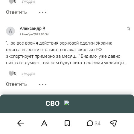
0
эмодзи
До 31 октября суда выходили из украинских портов без
Ответить
досмотра с российской стороны. Хорошо, что этот вопрос
вообще поднят. А вот "арестовывать или топить" - такая
постановка проблемы разве не проявление бандитизма?
Александр Р.
2 Ноября 2022
06:54
"...за все время действия зерновой сделки Украина
смогла вывести столько тоннажа, сколько РФ
экспортирует примерно за месяц..." Видимо, уже давно
никто не думает том, чем будут питаться сами украинцы.
0
эмодзи
Ответить
СВО
34
Все комментарии публикуются только после модерации с
задержкой 2-10 минут.