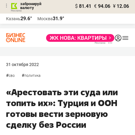
забронируй
$
81.41
€
94.06
¥
12.06
валюту
29.6°
31.9°
Казань
Москва
31 октября 2022
#
#
сво
политика
«Арестовать эти суда или
топить их»: Турция и ООН
готовы вести зерновую
сделку без России