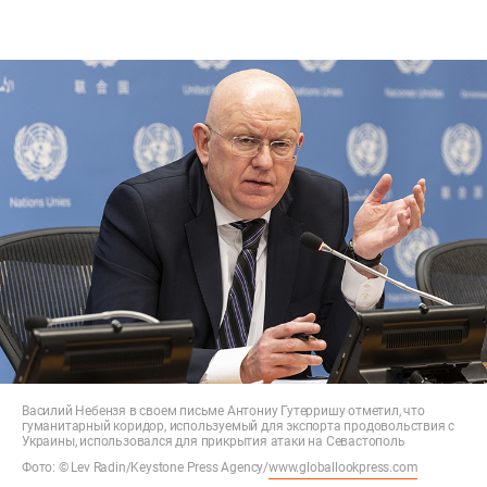
Василий Небензя в своем письме Антониу Гутерришу отметил, что
гуманитарный коридор, используемый для экспорта продовольствия с
Украины, использовался для прикрытия атаки на Севастополь
Фото: © Lev Radin/Keystone Press Agency/
www.globallookpress.com