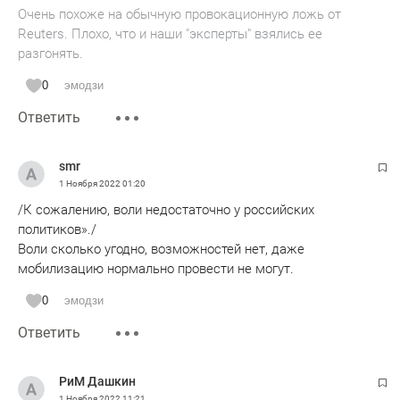
Очень похоже на обычную провокационную ложь от
Reuters. Плохо, что и наши "эксперты" взялись ее
разгонять.
0
эмодзи
Ответить
smr
1 Ноября 2022
01:20
/К сожалению, воли недостаточно у российских
политиков»./
Воли сколько угодно, возможностей нет, даже
мобилизацию нормально провести не могут.
0
эмодзи
Ответить
РиМ Дашкин
1 Ноября 2022
11:21