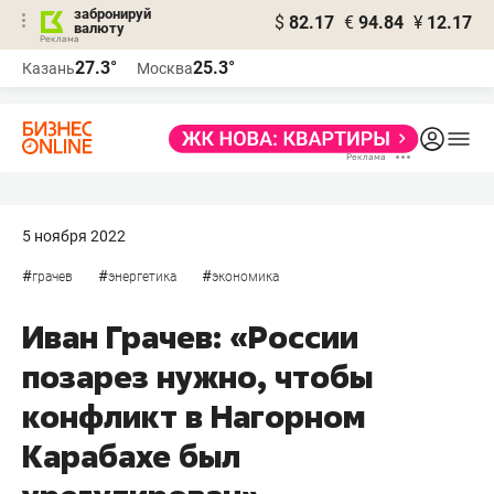
забронируй
$
82.17
€
94.84
¥
12.17
валюту
27.3°
25.3°
Казань
Москва
5 ноября 2022
#
#
#
грачев
энергетика
экономика
Иван Грачев: «России
позарез нужно, чтобы
конфликт в Нагорном
Карабахе был