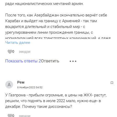
ради националистических мечтаний армян.
После того, как Азербайджан окончательно вернёт себе
Карабах и выйдет на границу с Арменией - так там
воцарится длительный и стабильный мир - с
урегулированием линии прохождения границы, с
нормализацией всех транспортных коммуникаций, и даже
Читать далее
открытием, ныне полностью закрытой, границы Армении и
Турции.
0
эмодзи
Ответить
Будут ли от этого негативные последствия для России?
Показать ответы 2
Будут и некоторые минусы для России. Авторитет России -
несколько упадёт (но не критически). Возможен будет
отход Армении от России и вступление и Армении и
Рем
Азербайджана в состав НАТО - как находятся ныне в
6 Ноября 2022
04:52
составе НАТО два непримиримых врага: Турция и Греция.
У Газпрома - прибыли огромные, а цены на ЖКХ- растут,
решили, что поднять в июле 2022 мало, нужно еще- в
Видимо это переломное время в истории закончится тем,
декабре. Почему такие диссонансы?
что НАТО будет полностью окружать Россию - и Украина
(как бы там не завершился конфликт) и Белоруссия (там
0
эмодзи