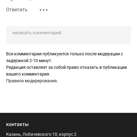
все равно победят прозападные силы).
Ответить
Для России в результате встанет фундаментальный
цивилизационный выбор - а не перейти ли самой в стан
цивилизованных государств мира, в том числе, возможно
даже самой вступить в НАТО? Вряд ли Россия захочет
жить по всему периметру в окружении враждебных
государств. И дело тут будет не в политике - это будет
Все комментарии публикуются только после модерации с
радикально сказываться и на экономике.
задержкой 2-10 минут.
Редакция оставляет за собой право отказать в публикации
вашего комментария.
Правила модерирования
.
контакты
Казань, Лобачевского 10, корпус 2