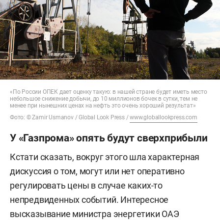
«По России ОПЕК дает оценку такую: в нашей стране будет иметь место
небольшое снижение добычи, до 10 миллионов бочек в сутки, тем не
менее при нынешних ценах на нефть это очень хороший результат»
Фото: © Zamir Usmanov / Global Look Press /
www.globallookpress.com
У «Газпрома» опять будут сверхприбыли
Кстати сказать, вокруг этого шла характерная
дискуссия о том, могут или нет оперативно
регулировать цены в случае каких-то
непредвиденных событий. Интересное
высказывание министра энергетики ОАЭ