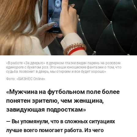
«В работе «За дверью» в дверном глазке виден парень на розовом
единороге с букетом роз. Это наши юношеские фантазии о том, что
судьба позвонит в дверь, мы откроем и все будет хорошо»
Фото: «БИЗНЕС Online»
«Мужчина на футбольном поле более
понятен зрителю, чем женщина,
завидующая подросткам»
— Вы упомянули, что в сложных ситуациях
лучше всего помогает работа. Из чего