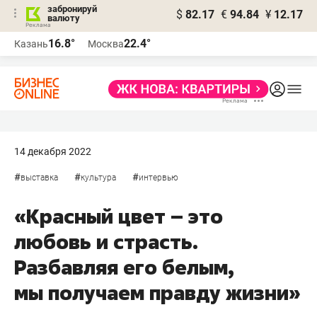
забронируй
$
82.17
€
94.84
¥
12.17
валюту
16.8°
22.4°
Казань
Москва
14 декабря 2022
#
#
#
выставка
культура
интервью
«Красный цвет – это
любовь и страсть.
Разбавляя его белым,
мы получаем правду жизни»