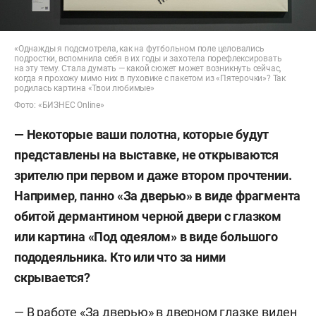
«Однажды я подсмотрела, как на футбольном поле целовались
подростки, вспомнила себя в их годы и захотела порефлексировать
на эту тему. Стала думать — какой сюжет может возникнуть сейчас,
когда я прохожу мимо них в пуховике с пакетом из «Пятерочки»? Так
родилась картина «Твои любимые»
Фото: «БИЗНЕС Online»
— Некоторые ваши полотна, которые будут
представлены на выставке, не открываются
зрителю при первом и даже втором прочтении.
Например, панно «За дверью» в виде фрагмента
обитой дермантином черной двери с глазком
или картина «Под одеялом» в виде большого
пододеяльника. Кто или что за ними
скрывается?
— В работе «За дверью» в дверном глазке виден