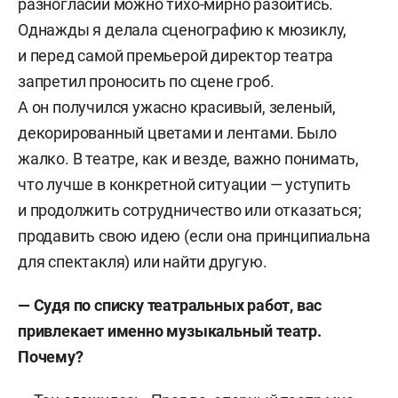
разногласий можно тихо-мирно разойтись.
Обучалась в Российском институте театрального
Однажды я делала сценографию к мюзиклу,
искусства на факультете сценографии. После
и перед самой премьерой директор театра
как художник-постановщик сотрудничала
запретил проносить по сцене гроб.
с Национальным театром Мангейма (опера
А он получился ужасно красивый, зеленый,
Моцарта «Дон Жуан), Музыкальным театром
декорированный цветами и лентами. Было
им. Станиславского и Немировича-Данченко
жалко. В театре, как и везде, важно понимать,
в рамках лаборатории современной оперы
что лучше в конкретной ситуации — уступить
«КоОПЕРАция» (оперы молодых композиторов),
и продолжить сотрудничество или отказаться;
Челябинским театром оперы и балета (опера
продавить свою идею (если она принципиальна
Чайковского «Жанна д'Арк»).
для спектакля) или найти другую.
Автор персональных выставок «Детские игры»
— Судя по списку театральных работ, вас
(2020), «Первая любовь №2» (2022) в 11.12
привлекает именно музыкальный театр.
Gallery. Также выставляла свои работы
Почему?
во Всероссийском музее декоративного
искусства (Москва), галерее Miras (Уфа), ГЦСИ