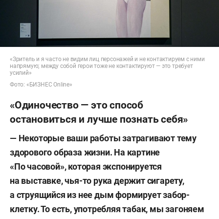
«Зритель и я часто не видим лиц персонажей и не контактируем с ними
напрямую; между собой герои тоже не контактируют — это требует
усилий»
Фото: «БИЗНЕС Online»
«Одиночество — это способ
остановиться и лучше познать себя»
— Некоторые ваши работы затрагивают тему
здорового образа жизни. На картине
«По часовой», которая экспонируется
на выставке, чья-то рука держит сигарету,
а струящийся из нее дым формирует забор-
клетку. То есть, употребляя табак, мы загоняем