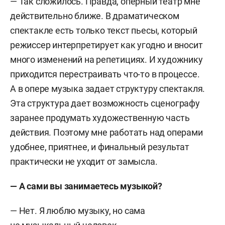
— Так сложилось. Правда, оперный театр мне
«Арсенал» (Нижний Новгород). Принимала
действительно ближе. В драматическом
участие в международных ярмарках
спектакле есть только текст пьесы, который
современного искусства Blazar (2020, 2021),
режиссер интерпретирует как угодно и вносит
ArtRussia (2021), Da! Moscow! (2021), «1703», «Арт-
много изменений на репетициях. И художнику
Москва» и Cosmoscow (2022).
приходится перестраивать что-то в процессе.
А в опере музыка задает структуру спектакля.
Живет и работает в Москве.
Эта структура дает возможность сценографу
заранее продумать художественную часть
действия. Поэтому мне работать над операми
удобнее, приятнее, и финальный результат
практически не уходит от замысла.
— А сами вы занимаетесь музыкой?
— Нет. Я люблю музыку, но сама