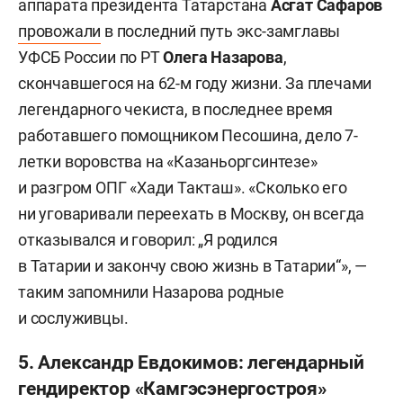
аппарата президента Татарстана
Асгат Сафаров
провожали
в последний путь экс-замглавы
УФСБ России по РТ
Олега Назарова
,
скончавшегося на 62-м году жизни. За плечами
легендарного чекиста, в последнее время
работавшего помощником Песошина, дело 7-
летки воровства на «Казаньоргсинтезе»
и разгром ОПГ «Хади Такташ». «Сколько его
ни уговаривали переехать в Москву, он всегда
отказывался и говорил: „Я родился
в Татарии и закончу свою жизнь в Татарии“», —
таким запомнили Назарова родные
и сослуживцы.
5. Александр Евдокимов: легендарный
гендиректор «Камгэсэнергостроя»