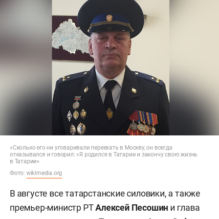
«Сколько его ни уговаривали переехать в Москву, он всегда
отказывался и говорил: «Я родился в Татарии и закончу свою жизнь
в Татарии»
Фото:
wikimedia.org
В августе все татарстанские силовики, а также
премьер-министр РТ
Алексей Песошин
и глава