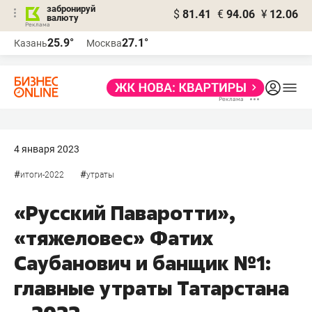
забронируй
$
81.41
€
94.06
¥
12.06
валюту
25.9°
27.1°
Казань
Москва
4 января 2023
#
#
итоги-2022
утраты
«Русский Паваротти»,
«тяжеловес» Фатих
Саубанович и банщик №1:
главные утраты Татарстана