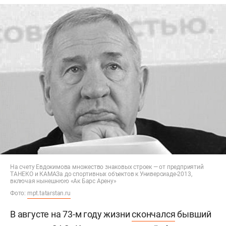
На счету Евдокимова множество знаковых строек — от предприятий
ТАНЕКО и КАМАЗа до спортивных объектов к Универсиаде-2013,
включая нынешнюю «Ак Барс Арену»
Фото:
mpt.tatarstan.ru
В августе на 73-м году жизни
скончался
бывший