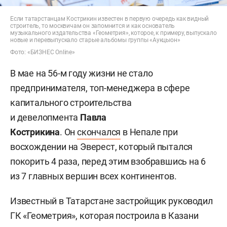
Если татарстанцам Кострикин известен в первую очередь как видный
строитель, то москвичам он запомнится и как основатель
музыкального издательства «Геометрия», которое, к примеру, выпускало
новые и перевыпускало старые альбомы группы «Аукцыон»
Фото: «БИЗНЕС Online»
В мае на 56-м году жизни не стало
предпринимателя, топ-менеджера в сфере
капитального строительства
и девелопмента
Павла
Кострикина
.
Он
скончался
в Непале при
восхождении на Эверест, который пытался
покорить 4 раза, перед этим взобравшись на 6
из 7 главных вершин всех континентов.
Известный в Татарстане застройщик руководил
ГК «Геометрия», которая построила в Казани