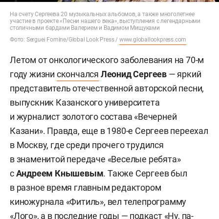
На счету Сергеева 20 музыкальных альбомов, а также многолетнее
участие в проекте «Песни нашего века», выступления с легендарными
столичными бардами Валерием и Вадимом Мищуками
Фото: Serguei Fomine/Global Look Press /
www.globallookpress.com
Летом от онкологического заболевания на 70-м
году жизни
скончался
Леонид Сергеев
— яркий
представитель отечественной авторской песни,
выпускник Казанского университета
и журналист золотого состава «Вечерней
Казани». Правда, еще в 1980-е Сергеев переехал
в Москву, где среди прочего трудился
в знаменитой передаче «Веселые ребята»
с
Андреем Кнышевым
. Также Сергеев был
в разное время главным редактором
киножурнала «Фитиль», вел телепрограмму
«Лого», а в последние годы — подкаст «Ну, па-