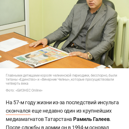
Главными детищами короля челнинской периодики, бесспорно, были
титаны «Единство» и «Вечерние Челны», которые просуществовали
четверть века
Фото: «БИЗНЕС Online»
На 57-м году жизни из-за последствий инсульта
скончался
еще недавно один из крупнейших
медиамагнатов Татарстана
Рамиль Галеев
.
После службы в армии он в 1994-м основал