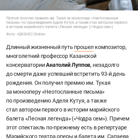
Луппов получил премию им. Тукая за монооперу «Неотосланные
письма» по произведению Аделя Кутуя, а также стал автором первого
в истории марийского балета «Лесная легенда» («Чодра сем»)
Фото: «БИЗНЕС Online»
Длинный жизненный путь
прошел
композитор,
многолетний профессор Казанской
консерватории
Анатолий Луппов
, незадолго
до смерти даже успевший встретить 93-й день
рождения. Он получил премию им. Тукая
за монооперу «Неотосланные письма»
по произведению Аделя Кутуя, а также
стал автором первого в истории марийского
балета «Лесная легенда» («Чодра сем»). Причем
этот спектакль по-прежнему есть в репертуаре
Марийского театра оперы и балета им. Сапаева