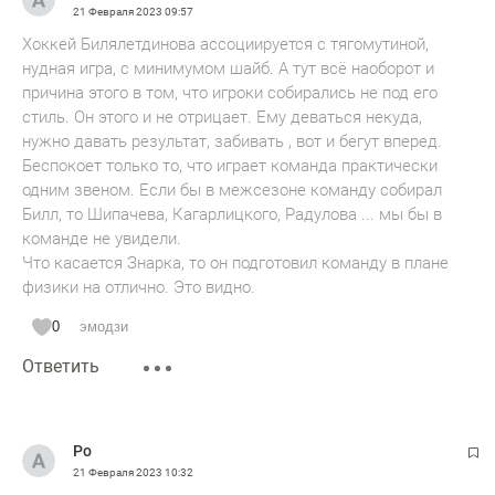
21 Февраля 2023
09:57
Хоккей Билялетдинова ассоциируется с тягомутиной,
нудная игра, с минимумом шайб. А тут всё наоборот и
причина этого в том, что игроки собирались не под его
стиль. Он этого и не отрицает. Ему деваться некуда,
нужно давать результат, забивать , вот и бегут вперед.
Беспокоет только то, что играет команда практически
одним звеном. Если бы в межсезоне команду собирал
Билл, то Шипачева, Кагарлицкого, Радулова ... мы бы в
команде не увидели.
Что касается Знарка, то он подготовил команду в плане
физики на отлично. Это видно.
0
эмодзи
Ответить
Ро
21 Февраля 2023
10:32