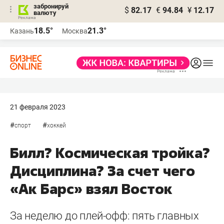
забронируй
$
82.17
€
94.84
¥
12.17
валюту
18.5°
21.3°
Казань
Москва
21 февраля 2023
#
#
спорт
хоккей
Билл? Космическая тройка?
Дисциплина? За счет чего
«Ак Барс» взял Восток
За неделю до плей-офф: пять главных