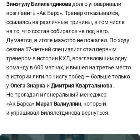
Зинэтулу Билялетдинова
долго уговаривали
возглавить «Ак Барс». Тренер отказывался,
ссылаясь на различные причины, в том числе
на то, что состав собирался не под него.
Думается, в итоге маэстро не пожалел. По ходу
сезона 67-летний специалист стал первым
тренером в истории КХЛ, возглавлявшим одну
команду в 600 матчах, и вышел на третье место
в истории лиги по числу побед — больше только
у
Олега Знарка
и
Дмитрия Квартальнова
.
Не прогадал и генеральный менеджер
«Ак Барса»
Марат Валиуллин
, который
и упрашивал Билялетдинова вернуться.