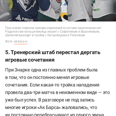
При новом главном тренере изменений в составе практически нет.
Радулов уже больше месяца играет с Сафоновым и Воронковым,
Шипачев выходит в тройке с Кагарлицким и Петровым
Фото:
ak-bars.ru
5. Тренерский штаб перестал дергать
игровые сочетания
При Знарке одна из главных проблем была
в том, что он постоянно менял игровые
сочетания. Если какая-то тройка нападения
провела два-три матча в неизменном виде — это
уже был успех. В разговоре не под запись
многие игроки «Ак Барса» жаловались, что
их постоянно перебрасывают из одного звена