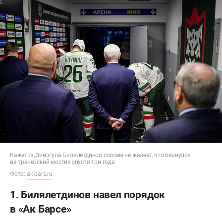
Кажется, Зинэтула Билялетдинов совсем не жалеет, что вернулся
на тренерский мостик спустя три года
Фото:
ak-bars.ru
1. Билялетдинов навел порядок
в «Ак Барсе»