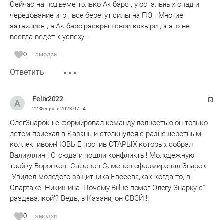
Сейчас на подъеме только Ак барс , у остальных спад и
чередование игр , все берегут силы на ПО . Многие
затаились , а Ак барс раскрыл свои козыри , а это не
всегда ведет к успеху .
0
эмодзи
Ответить
Felix2022
22 Февраля 2023
07:54
ОлегЗнарок не формировал команду полностью,он только
летом приехал в Казань и столкнулся с разношерстным
коллективом-НОВЫЕ против СТАРЫХ которых собрал
Валиуллин ! Отсюда и пошли конфликты! Молодежную
тройку Воронков -Сафонов-Семенов сформировал Знарок
.Увидел молодого защитника Евсеева,как когда-то, в
Спартаке, Никишина. Почему Billне помог Олегу Знарку с"
раздевалкой"? Ведь, в Казани, он СВОЙ!!!
0
эмодзи