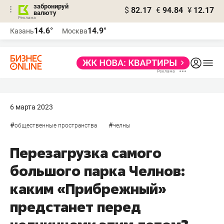
забронируй
$
82.17
€
94.84
¥
12.17
валюту
14.6°
14.9°
Казань
Москва
6 марта 2023
#
#
общественные пространства
челны
Перезагрузка самого
большого парка Челнов:
каким «Прибрежный»
предстанет перед