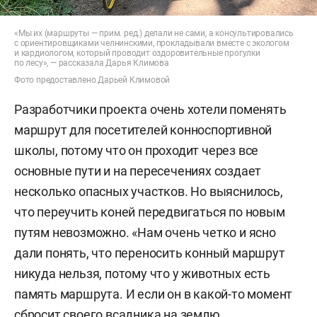
«Мы их (маршруты — прим. ред.) делали не сами, а консультировались
с ориентировщиками челнинскими, прокладывали вместе с экологом
и кардиологом, который проводит оздоровительные прогулки
по лесу», — рассказала Дарья Климова
Фото предоставлено Дарьей Климовой
Разработчики проекта очень хотели поменять
маршрут для посетителей конноспортивной
школы, потому что он проходит через все
основные пути и на пересечениях создает
несколько опасных участков. Но выяснилось,
что переучить коней передвигаться по новым
путям невозможно. «Нам очень четко и ясно
дали понять, что переносить конный маршрут
никуда нельзя, потому что у животных есть
память маршрута. И если он в какой-то момент
сбросит своего всадника на землю,