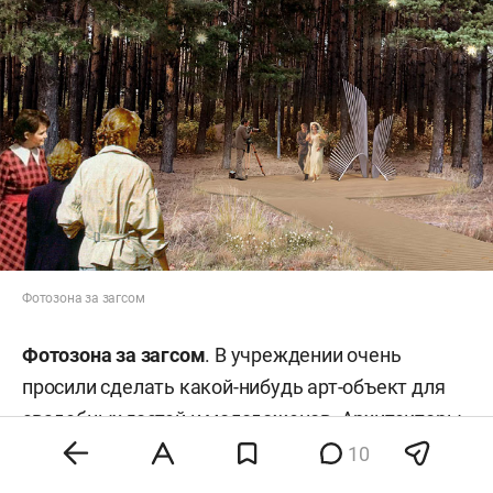
Фотозона за загсом
Фотозона за загсом
. В учреждении очень
просили сделать какой-нибудь арт-объект для
свадебных гостей и молодоженов. Архитекторы
создали фотозону «Аксонометрия». Положили
10
деревянный настил и установили 3,5-метровый