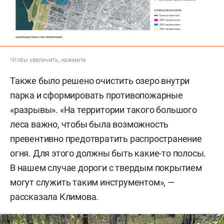
были окружать зеленые массивы со стороны
не только реки, но и промзоны, создавая барьер
вредным выбросам. Но из-за бурной застройки
города все пошло не по плану. Второго парка,
отделяющего город от промзоны, не создали.
Чтобы увеличить, нажмите
Поэтому «Прибрежный» взял на себя основную
Также было решено очистить озеро внутри
нагрузку.
парка и сформировать противопожарные
«разрывы». «На территории такого большого
леса важно, чтобы была возможность
превентивно предотвратить распространение
огня. Для этого должны быть какие-то полосы.
В нашем случае дороги с твердым покрытием
могут служить таким инструментом», —
рассказала Климова.