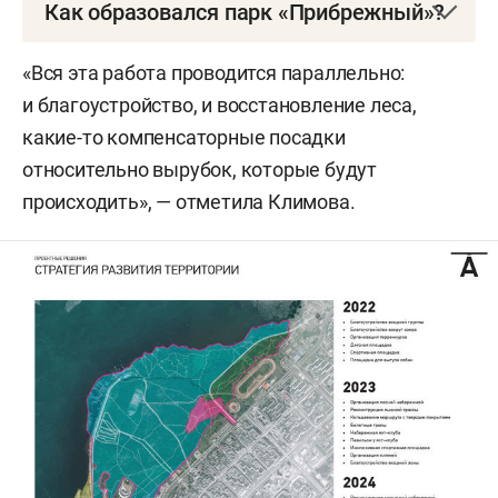
Как образовался парк «Прибрежный»?
Лес в парке «Прибрежный» — рукотворный, его
«Вся эта работа проводится параллельно:
еще в 1950-е годы засадили лесоводы
и благоустройство, и восстановление леса,
Елабужского лесхоза совместно с жителями,
какие-то компенсаторные посадки
чтобы создать берегоукрепление прибрежной
относительно вырубок, которые будут
полосы. Отсюда и название парка. Раньше
происходить», — отметила Климова.
на этом месте был песчаный берег. Первая
защитная посадка полосы осокоря шириной
около 200 м была произведена вдоль берега
реки Камы длиной 3 км вниз по течению.
Следующим этапом защиты явилась сосновая
посадка длиной около 500 м, ставшая
в дальнейшем городским парком.
По первому проекту 1964-го Челны должны