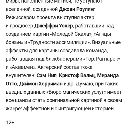
миры, наполненные магией, не уступают
вселенной, созданной
Джоан Роулинг
.
Режиссером проекта выступил актер
и продюсер
Джеффри Уокер
, работавший над
созданием картин «Молодой Скала», «Агнцы
божьи» и «Трудности ассимиляции». Визуальные
эффекты для картины создавала команда,
работавшая над блокбастерами «Тор: Рагнарек»
и «Аквамен». Актерский состав тоже
внушителен:
Сэм Нил
,
Кристоф Вальц
,
Миранда
Отто
,
Дэймон Херриман
и др. Думаю, при таких
вводных данных «Бюро магических услуг» имеет
все шансы стать оригинальной картиной в своем
жанре: эффектной и с интригующей историей.
12+