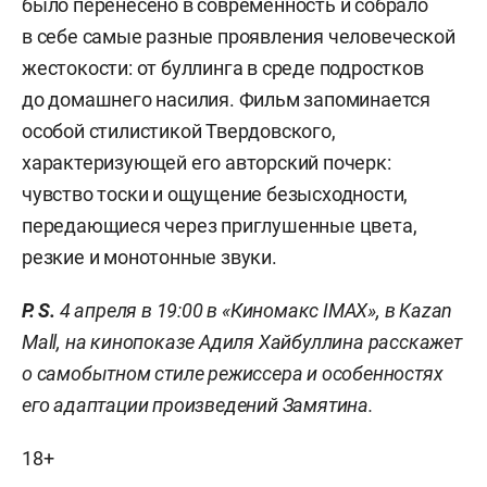
было перенесено в современность и собрало
в себе самые разные проявления человеческой
жестокости: от буллинга в среде подростков
до домашнего насилия. Фильм запоминается
особой стилистикой Твердовского,
характеризующей его авторский почерк:
чувство тоски и ощущение безысходности,
передающиеся через приглушенные цвета,
резкие и монотонные звуки.
P
.
S
.
4 апреля в 19:00 в «Киномакс IMAX», в
Kazan
Mall,
на кинопоказе Адиля Хайбуллина расскажет
о самобытном стиле режиссера и особенностях
его адаптации произведений Замятина.
18+