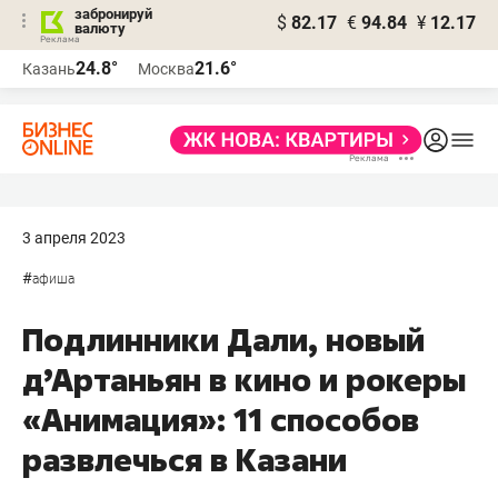
забронируй
$
82.17
€
94.84
¥
12.17
валюту
24.8°
21.6°
Казань
Москва
3 апреля 2023
#
афиша
Подлинники Дали, новый
д’Артаньян в кино и рокеры
«Анимация»: 11 способов
развлечься в Казани