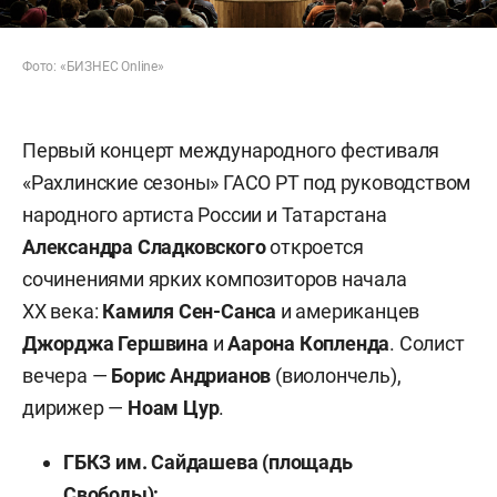
Фото: «БИЗНЕС Online»
Первый концерт международного фестиваля
«Рахлинские сезоны» ГАСО РТ под руководством
народного артиста России и Татарстана
Александра Сладковского
откроется
сочинениями ярких композиторов начала
ХХ века:
Камиля Сен-Санса
и американцев
Джорджа Гершвина
и
Аарона Копленда
. Солист
вечера —
Борис Андрианов
(виолончель),
дирижер —
Ноам Цур
.
ГБКЗ им. Сайдашева (площадь
Свободы);