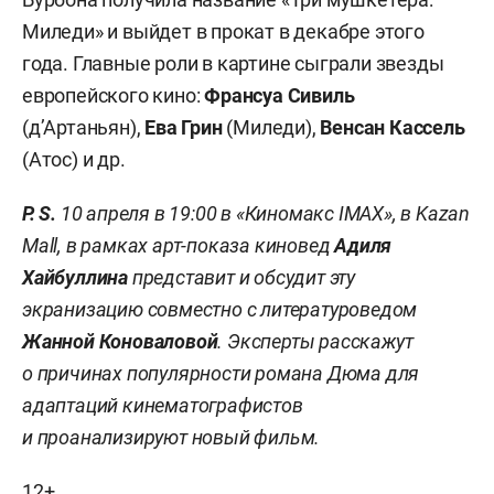
Миледи» и выйдет в прокат в декабре этого
года. Главные роли в картине сыграли звезды
европейского кино:
Франсуа Сивиль
(д’Артаньян),
Ева Грин
(Миледи),
Венсан Кассель
(Атос) и др.
P
.
S
.
10 апреля в 19:00 в «Киномакс IMAX», в
Kazan
Mall, в
рамках арт-показа киновед
Адиля
Хайбуллина
представит и обсудит эту
экранизацию совместно с литературоведом
Жанной Коноваловой
. Эксперты расскажут
о причинах популярности романа Дюма для
адаптаций кинематографистов
и проанализируют новый фильм.
12+