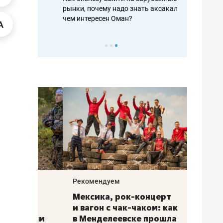
рафакте,
рынки, почему надо знать аксакалов и
о трехкратно
кредитов
чем интересен Оман?
клиентах и ч
Рекомендуем
Рекоме
ой
Мексика, рок-концерт
«Прор
и вагон с чак-чаком: как
30 ме
еским
в Менделеевске прошла
лечит