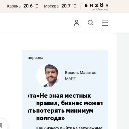
20.6
°С
20.7
°С
Казань
Москва
персона
еменова
Василь Мазитов
»
МАРТ
а: работа
«Не зная местных
«Мне лу
ечься
правил, бизнес может
не зара
вствовать
потерять минимум
чем пот
полгода»
репутац
пошиву
Как бизнесу выйти на зарубежные
Владелец от