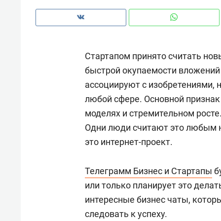
рынки, почему надо знать аксакал
чем интересен Оман?
Стартапом принято считать нов
быстрой окупаемости вложений 
ассоциируют с изобретениями, н
любой сфере. Основной признак
моделях и стремительном росте
Одни люди считают это любым н
это интернет-проект.
Телеграмм Бизнес и Стартапы
б
Рекомендуем
Рекоме
или только планирует это делат
Как ГК «МИР ГРУПП» и ВТБ
150 ка
интересные бизнес чаты, которы
создают оазис жилого
ID вме
следовать к успеху.
комфорта под Казанью
безоп