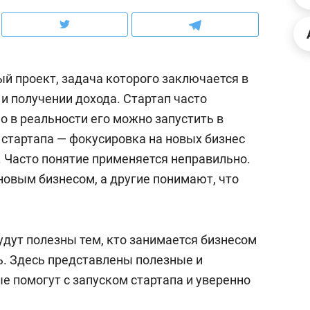
ов и
о трехкратном росте цен, дотошных
школьной формы о конт
клиентах и чудных запросах мастеров
налогах и развитии без 
ый проект, задача которого заключается в
и получении дохода. Стартап часто
о в реальности его можно запустить в
 стартапа — фокусировка на новых бизнес
. Часто понятие применяется неправильно.
овым бизнесом, а другие понимают, что
удут полезны тем, кто занимается бизнесом
ндуем
Рекомендуем
ь. Здесь представлены полезные и
мер до квартиры и Face
Опыт выживания в дик
е помогут с запуском стартапа и уверенно
сто ключа: какой будет
природе, работа
асность в ЖК «Нова»
с ментальным и физич