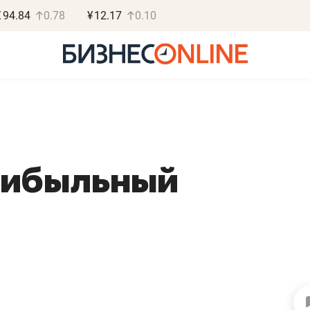
€
94.84
0.78
¥
12.17
0.10
рибыльный
Роман Ободец
Дарья С
«Готовые решения»
«Бросско
«Мне лучше
«Мама говорил
не заработать вообще,
помогает отвл
чем потерять
от болезни, чу
репутацию»
себя живой»
Владелец отделочной фирмы
Наследница бизнеса по 