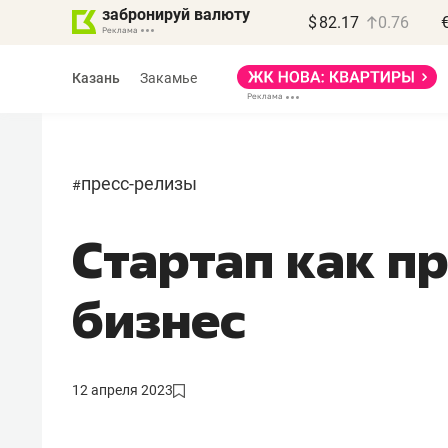
забронируй валюту
$
82.17
0.76
Казань
Закамье
пресс-релизы
#
Стартап как п
Василь Мазитов
МАРТ
бизнес
«Не зная местных
правил, бизнес может
потерять минимум
12 апреля 2023
полгода»
Как бизнесу выйти на зарубежные