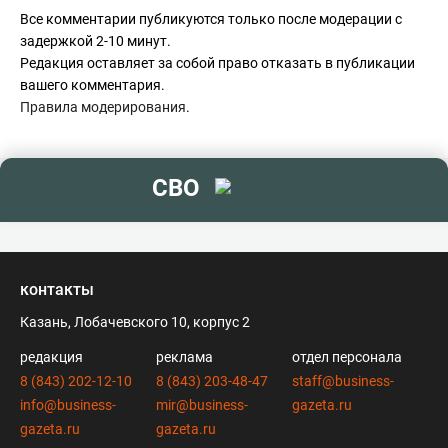
Все комментарии публикуются только после модерации с
задержкой 2-10 минут.
Редакция оставляет за собой право отказать в публикации
вашего комментария.
Правила модерирования
.
СВО
контакты
Казань, Лобачевского 10, корпус 2
редакция
реклама
отдел персонала
8 (843) 202-12-10
8 (843) 203-48-47
staff@business-
info@business-
mir@business-
gazeta.ru
gazeta.ru
gazeta.ru