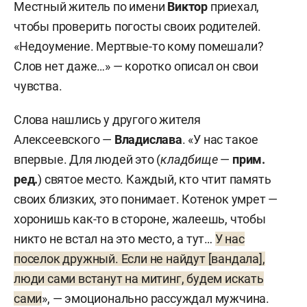
Местный житель по имени
Виктор
приехал,
чтобы проверить погосты своих родителей.
«Недоумение. Мертвые-то кому помешали?
Слов нет даже…» — коротко описал он свои
чувства.
Слова нашлись у другого жителя
Алексеевского —
Владислава
. «У нас такое
впервые. Для людей это (
кладбище
—
прим.
ред.
) святое место. Каждый, кто чтит память
своих близких, это понимает. Котенок умрет —
хоронишь как-то в стороне, жалеешь, чтобы
никто не встал на это место, а тут…
У нас
поселок дружный. Если не найдут [вандала],
люди сами встанут на митинг, будем искать
сами
», — эмоционально рассуждал мужчина.