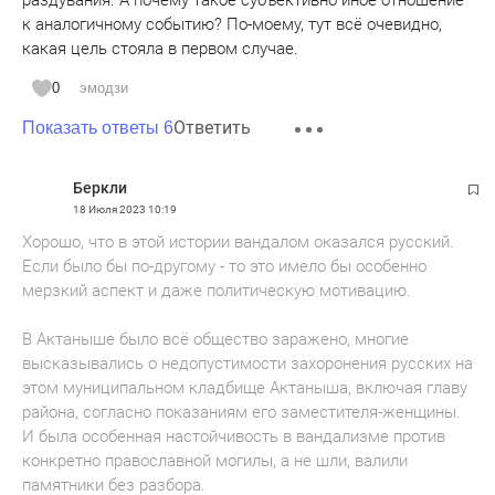
к аналогичному событию? По-моему, тут всё очевидно,
какая цель стояла в первом случае.
0
эмодзи
Ответить
Показать ответы 6
Беркли
18 Июля 2023
10:19
Хорошо, что в этой истории вандалом оказался русский.
Если было бы по-другому - то это имело бы особенно
мерзкий аспект и даже политическую мотивацию.
В Актаныше было всё общество заражено, многие
высказывались о недопустимости захоронения русских на
этом муниципальном кладбище Актаныша, включая главу
района, согласно показаниям его заместителя-женщины.
И была особенная настойчивость в вандализме против
конкретно православной могилы, а не шли, валили
памятники без разбора.