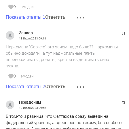
0
эмодзи
Ответить
Показать ответы 1
Зенкер
18 Июля 2023
09:18
Наркоману "Сергею" это зачем надо было?? Наркоманы
обычно доходяги , а тут надмогильные плиты
переворачивать , ронять , кресты выдергивать сила
нужна.
0
эмодзи
Ответить
Показать ответы 2
Псевдоним
18 Июля 2023
09:52
В том-то и разница, что Фаттахова сразу выведи на
федеральный уровень, а здесь всё по-тихому, без особого
раздувания. А почему такое субъективно иное отношение