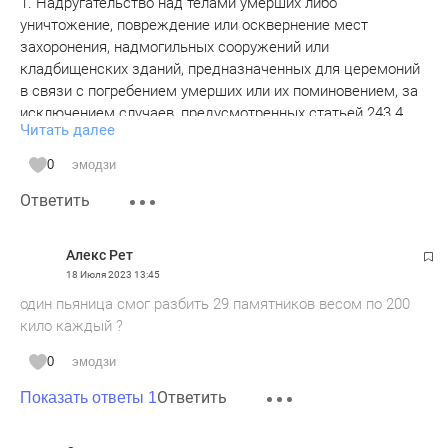
1. Надругательство над телами умерших либо
уничтожение, повреждение или осквернение мест
захоронения, надмогильных сооружений или
кладбищенских зданий, предназначенных для церемоний
в связи с погребением умерших или их поминовением, за
исключением случаев, предусмотренных статьей 243.4
Читать далее
настоящего Кодекса, -
0
эмодзи
(в ред. Федерального закона от 07.04.2020 N 112-ФЗ)
Ответить
(см. текст в предыдущей редакции)
Алекс Рет
наказываются штрафом в размере до сорока тысяч
18 Июля 2023
13:45
рублей или в размере заработной платы или иного дохода
один пьяница смог разбить 29 памятников весом по 200
осужденного за период до трех месяцев, либо
кило каждый ?
обязательными работами на срок до трехсот шестидесяти
часов, либо исправительными работами на срок до одного
0
эмодзи
года, либо арестом на срок до трех месяцев.
Ответить
Показать ответы 1