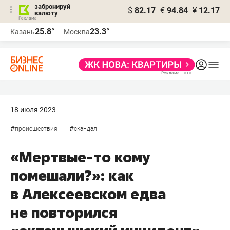
забронируй
$
82.17
€
94.84
¥
12.17
валюту
25.8°
23.3°
Казань
Москва
18 июля 2023
#
#
происшествия
скандал
«Мертвые-то кому
помешали?»: как
в Алексеевском едва
не повторился