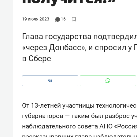
рынки, почему надо знать аксакал
чем интересен Оман?
19 июля 2023
16
Глава государства подтвердил
«через Донбасс», и спросил у 
в Сбере
От 13-летней участницы технологич
Рекомендуем
Рекоме
губернаторов — таким был разброс у
Как ГК «МИР ГРУПП» и ВТБ
150 ка
наблюдательного совета АНО «Россия
создают оазис жилого
ID вме
комфорта под Казанью
безоп
рассказывавших главе наблюдательн