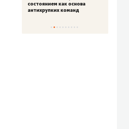
«Гонка Героев»
Казан