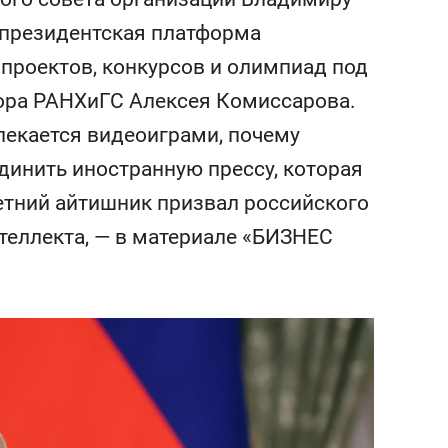
состоянием как основа
 президентская платформа
антихрупких команд
 проектов, конкурсов и олимпиад под
ора РАНХиГС Алексея Комиссарова.
лекается видеоиграми, почему
динить иностранную прессу, которая
летний айтишник призвал российского
теллекта, — в материале «БИЗНЕС