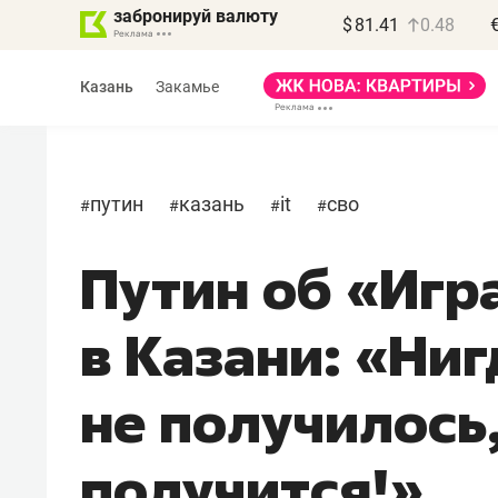
забронируй валюту
$
81.41
0.48
Казань
Закамье
путин
казань
it
сво
#
#
#
#
Путин об «Игр
Василь Мазитов
МАРТ
в Казани: «Ни
«Не зная местных
правил, бизнес может
не получилось,
потерять минимум
полгода»
получится!»
Как бизнесу выйти на зарубежные