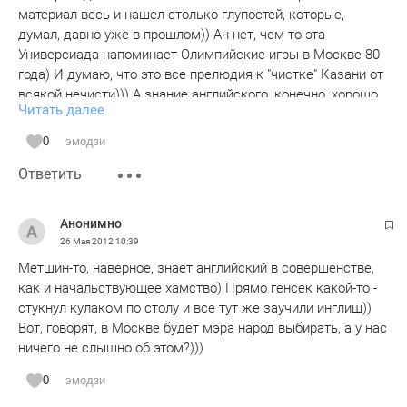
материал весь и нашел столько глупостей, которые,
думал, давно уже в прошлом)) Ан нет, чем-то эта
Универсиада напоминает Олимпийские игры в Москве 80
года) И думаю, что это все прелюдия к "чистке" Казани от
всякой нечисти))) А знание английского, конечно, хорошо,
Читать далее
только причем здесь манжеты)) Вообще-то они должны
быть всегда чистые, как руки) и не только во время
0
эмодзи
важных приемов))
Ответить
Анонимно
26 Мая 2012
10:39
Метшин-то, наверное, знает английский в совершенстве,
как и начальствующее хамство) Прямо генсек какой-то -
стукнул кулаком по столу и все тут же заучили инглиш))
Вот, говорят, в Москве будет мэра народ выбирать, а у нас
ничего не слышно об этом?)))
0
эмодзи