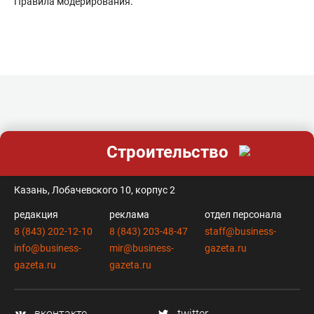
Правила модерирования
.
Строительство
контакты
Казань, Лобачевского 10, корпус 2
редакция
реклама
отдел персонала
8 (843) 202-12-10
8 (843) 203-48-47
staff@business-
info@business-
mir@business-
gazeta.ru
gazeta.ru
gazeta.ru
вконтакте
twitter