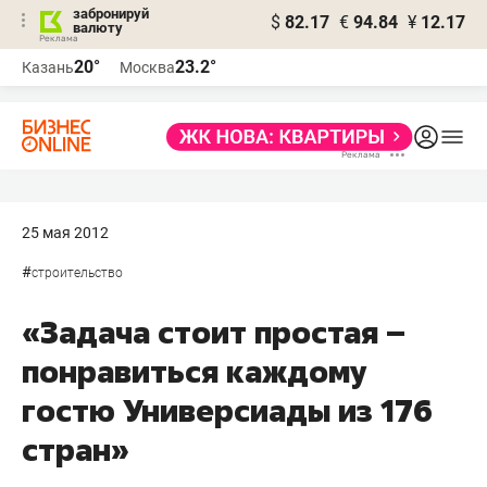
забронируй
$
82.17
€
94.84
¥
12.17
валюту
20°
23.2°
Казань
Москва
25 мая 2012
#
строительство
«Задача стоит простая –
понравиться каждому
гостю Универсиады из 176
стран»