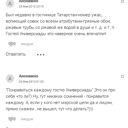
Анонимно
25 Мая 2012
23:15
Был недавно в гостинице Татарстан-номер ужас,
вопиющий совок со всеми атрибутами-грязные обои,
ржавые трубы со ржавой же водой в душе и т. д. и т. п.
Гостей Универсиады это наверное очень впечатлит
0
эмодзи
Ответить
Анонимно
26 Мая 2012
01:23
"Понравиться каждому гостю Универсиады" Это он про
себя что ли?) Ну, тут никаких сомнений - понравится
каждому. А, если у кого нет мэрской цепи да и лицом,
прямо скажеи , не вышел, тут что делать?)))
0
эмодзи