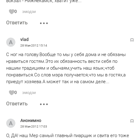
вокзал - Нижнекамск, хватит уже...
0
эмодзи
Ответить
vlad
28 Мая 2012
15:14
С ног на голову.Вообще то мы у себя дома и не обязаны
нравиться гостям.Это их обязанность вести себя по
нашим традициям и обычаям,учить наш язык,чтоб
понравиться.Со слов мэра получается,что мы в гостях,а
приедут хозяева.А может так и на самом деле...
0
эмодзи
Ответить
Анонимно
28 Мая 2012
17:03
О, ДА! наш Мер самый главный пиарщик и свита его тоже