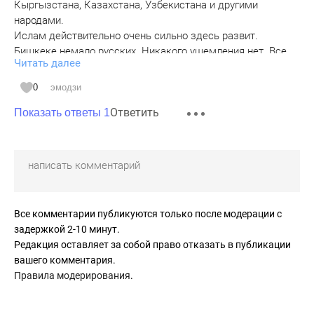
Кыргызстана, Казахстана, Узбекистана и другими
народами.
Ислам действительно очень сильно здесь развит.
Бишкеке немало русских. Никакого ущемления нет. Все
Читать далее
знают русский. Кыргызы между собой разговаривают на
родном. Но если видят что ты не понимаешь - без
0
эмодзи
проблем переходят на русский. Много видел молодых
Ответить
людей - кыргызов и русских (видимо местных) - друзей.
Показать ответы 1
Никакой русофобии нет и в помине. Не нужно
придумывать. Если сравнить отношение русских к
кыргызам в Москве и кыргызов к русским в Бишкеке, то
это небо и земля не в пользу русских.
Живите в мире.
Все комментарии публикуются только после модерации с
задержкой 2-10 минут.
Редакция оставляет за собой право отказать в публикации
вашего комментария.
Правила модерирования
.