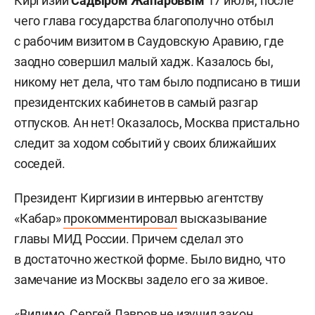
Киргизии
Садыром
Жапаровым
17 июля, после
чего глава государства благополучно отбыл
с рабочим визитом в Саудовскую Аравию, где
заодно совершил малый хадж. Казалось бы,
никому нет дела, что там было подписано в тиши
президентских кабинетов в самый разгар
отпусков. Ан нет! Оказалось, Москва пристально
следит за ходом событий у своих ближайших
соседей.
Президент Киргизии в интервью агентству
«Кабар»
прокомментировал
высказывание
главы МИД России. Причем сделал это
в достаточно жесткой форме. Было видно, что
замечание из Москвы задело его за живое.
«Видимо, Сергей Лавров не изучил закон