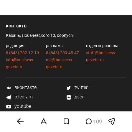
контакты
Казань, Лобачевского 10, корпус 2
редакция
реклама
отдел персонала
8 (843) 202-12-10
8 (843) 203-48-47
staff@business-
info@business-
mir@business-
gazeta.ru
gazeta.ru
gazeta.ru
вконтакте
twitter
telegram
дзен
youtube
109
мобильное приложение