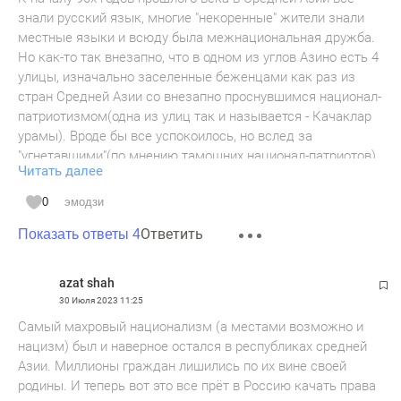
знали русский язык, многие "некоренные" жители знали
местные языки и всюду была межнациональная дружба.
Но как-то так внезапно, что в одном из углов Азино есть 4
улицы, изначально заселенные беженцами как раз из
стран Средней Азии со внезапно проснувшимся национал-
патриотизмом(одна из улиц так и называется - Качаклар
урамы). Вроде бы все успокоилось, но вслед за
"угнетавшими"(по мнению тамошних национал-патриотов)
Читать далее
людьми в Казань неограниченно и бесконтрольно едут
теперь уже коренные среднеазиаты. Не придётся ли нам
0
эмодзи
бежать дальше и куда? Ведь интегрироваться в наше
Ответить
общество они подчеркнуто не желают, образовав
Показать ответы 4
национально-религиозные анклавы уже в том же Азино, и
в целом ведут себя как великодушные завоеватели в
azat shah
покоренной стране.
30 Июля 2023
11:25
Самый махровый национализм (а местами возможно и
нацизм) был и наверное остался в республиках средней
Азии. Миллионы граждан лишились по их вине своей
родины. И теперь вот это все прёт в Россию качать права