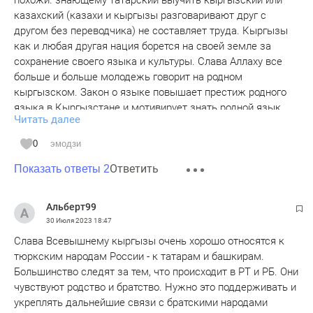
похожи. знающему татарский выучить кыргызский или
казахский (казахи и кыргызы разговаривают друг с
другом без переводчика) не составляет труда. Кыргызы
как и любая другая нация борется на своей земле за
сохранение своего языка и культуры. Слава Аллаху все
больше и больше молодежь говорит на родном
кыргызском. Закон о языке повышает престиж родного
языка в Кыргызстане и мотивирует знать родной язык.
Читать далее
Кыргызы не обязаны заботиться о других языках,
в том числе о русском. Никакого запрета на русский нет.
0
эмодзи
Кто хочет тот говорит.
Ответить
Показать ответы 2
Альберт99
30 Июля 2023
18:47
Слава Всевышнему кыргызы очень хорошо относятся к
тюркским народам России - к татарам и башкирам.
Большинство следят за тем, что происходит в РТ и РБ. Они
чувствуют родство и братство. Нужно это поддерживать и
укреплять дальнейшие связи с братскими народами