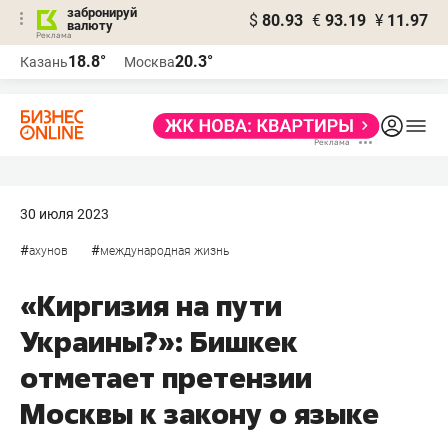
забронируй
$
80.93
€
93.19
¥
11.97
валюту
18.8°
20.3°
Казань
Москва
30 июля 2023
#
#
ахунов
международная жизнь
«Киргизия на пути
Украины?»: Бишкек
отметает претензии
Москвы к закону о языке