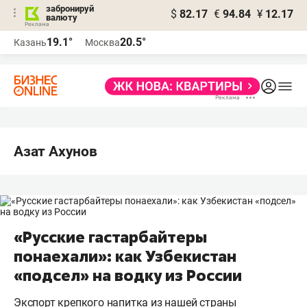
забронируй
$
82.17
€
94.84
¥
12.17
валюту
19.1°
20.5°
Казань
Москва
Азат Ахунов
«Русские гастарбайтеры
понаехали»: как Узбекистан
«подсел» на водку из России
Экспорт крепкого напитка из нашей страны