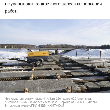
не указывают конкретного адреса выполнения
работ.
Что касается госзакупок по 44-ФЗ, из 256 жалоб 62,9% признали
обоснованными. Наиболее часто закон нарушают ГИСУ РТ, «Волго-
Вятскуправтодор», ГБУ «БДД», КНИТУ-КАИ