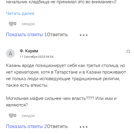
начальник кладбища не принимал это во внимание»//
Читать далее
Препятствование конкуренции - это особая любимая
татарстанская фишка. Ведь устранение "нащальником"
0
эмодзи
конкурентов - позволяет монопольно повышать цены при
Ответить
этом работая "спустя рукава". Можно деньги класть в
Показать ответы 1
карман - почти не работая.
Ф. Карим
11 Сентября 2023
08:54
Казань вроде позиционирует себя как третья столица, но
нет крематория, хотя в Татарстане и в Казани проживают
не только люди исповедующие традиционные религии,
также есть атеисты.
Могильная мафия сильнее чем власть???? Или ими и
являются?
0
эмодзи
Ответить
Показать ответы 2