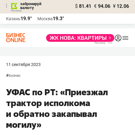
забронируй
$
81.41
€
94.06
¥
12.06
валюту
19.9°
19.3°
Казань
Москва
11 сентября 2023
#
бизнес
УФАС по РТ: «Приезжал
трактор исполкома
и обратно закапывал
могилу»