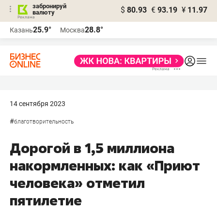
забронируй
$
80.93
€
93.19
¥
11.97
валюту
25.9°
28.8°
Казань
Москва
14 сентября 2023
#
благотворительность
Дорогой в 1,5 миллиона
накормленных: как «Приют
человека» отметил
пятилетие