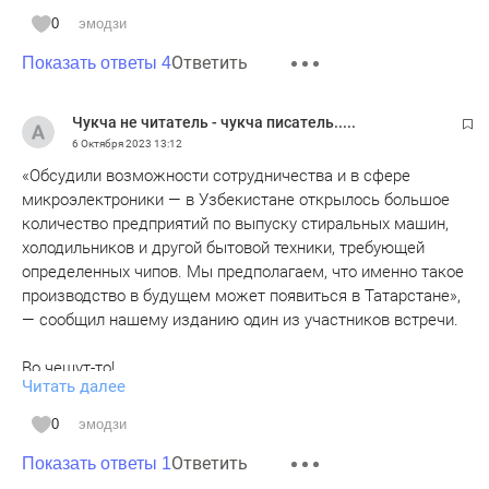
0
эмодзи
Ответить
Показать ответы 4
Чукча не читатель - чукча писатель.....
6 Октября 2023
13:12
«Обсудили возможности сотрудничества и в сфере
микроэлектроники — в Узбекистане открылось большое
количество предприятий по выпуску стиральных машин,
холодильников и другой бытовой техники, требующей
определенных чипов. Мы предполагаем, что именно такое
производство в будущем может появиться в Татарстане»,
— сообщил нашему изданию один из участников встречи.
Во чешут-то!
Читать далее
Участнику встречи хоть известно сколько стоит "чистая
комната" для производства чипов, и кто нам ее продаст в
0
эмодзи
условиях санкций? Да даже и без санкций не продали бы -
Ответить
а сами мы лет так через 200 может быть и сможем что-то
Показать ответы 1
подобное сделать, если дадут.И какова будет стоимость