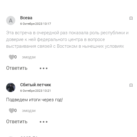
этих чипов, будут ли покупать у нас -тоже вопрос.
Всева
В общем как в том анекдоте - либо ишак, либо падишах.
6 Октября 2023
13:17
Эта встреча в очередной раз показала роль республики и
доверие к ней федерального центра в вопросе
выстраивания связей с Востоком в нынешних условиях
0
эмодзи
Ответить
Сбитый летчик
6 Октября 2023
13:21
Подведем итоги через год!
0
эмодзи
Ответить