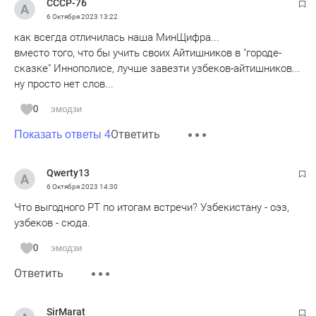
СССР-76
6 Октября 2023
13:22
как всегда отличилась наша МинЩифра...
вместо того, что бы учить своих Айтишников в "городе-
сказке" Иннополисе, лучше завезти узбеков-айтишников...
ну просто нет слов...
0
эмодзи
Ответить
Показать ответы 4
Qwerty13
6 Октября 2023
14:30
Что выгодного РТ по итогам встречи? Узбекистану - оэз,
узбеков - сюда.
0
эмодзи
Ответить
SirMarat