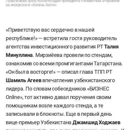
Практически сразу после посадки президента Узбекистана отправили
на экскурсию в «Казань Экспо»
«Приветствую вас сердечно в нашей
республике!» — встретила гостя руководитель
агентства инвестиционного развития РТ
Талия
Минуллина
. Мирзиёева провели по стендам,
ознакомив со всеми промгигантами Татарстана.
«Он был в восторге!» — описал глава ТПП РТ
Шамиль Агеев
впечатления узбекистанского
лидера. По словам собеседников «БИЗНЕС
Online», тот активно давал поручения своим
помощникам возле каждого стенда, а те
записывали в блокноты. Еще в первый день
вице-премьер Узбекистана
Джамшид Ходжаев