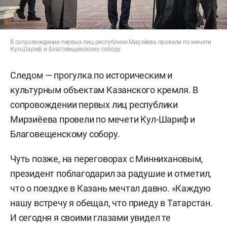
В сопровождении первых лиц республики Мирзёева провели по мечети
Кул-Шариф и Благовещенскому собору
Следом — прогулка по историческим и
культурным объектам Казанского кремля. В
сопровождении первых лиц республики
Мирзиёева провели по мечети Кул-Шариф и
Благовещенскому собору.
Чуть позже, на переговорах с Миннихановым,
президент поблагодарил за радушие и отметил,
что о поездке в Казань мечтал давно. «Каждую
нашу встречу я обещал, что приеду в Татарстан.
И сегодня я своими глазами увидел те