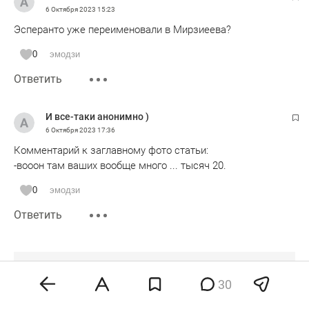
6 Октября 2023
15:23
Эсперанто уже переименовали в Мирзиеева?
0
эмодзи
Ответить
И все-таки анонимно )
6 Октября 2023
17:36
Комментарий к заглавному фото статьи:
-вооон там ваших вообще много ... тысяч 20.
0
эмодзи
Ответить
30