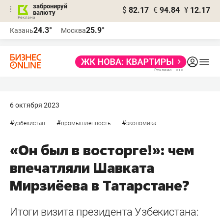
забронируй
$
82.17
€
94.84
¥
12.17
валюту
24.3°
25.9°
Казань
Москва
6 октября 2023
#
#
#
узбекистан
промышленность
экономика
«Он был в восторге!»: чем
впечатляли Шавката
Мирзиёева в Татарстане?
Итоги визита президента Узбекистана: