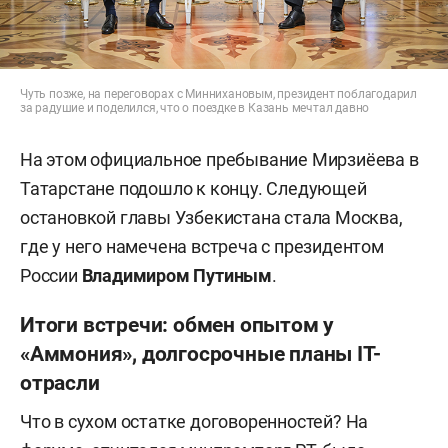
Чуть позже, на переговорах с Миннихановым, президент поблагодарил
за радушие и поделился, что о поездке в Казань мечтал давно
На этом официальное пребывание Мирзиёева в
Татарстане подошло к концу. Следующей
остановкой главы Узбекистана стала Москва,
где у него намечена встреча с президентом
России
Владимиром Путиным
.
Итоги встречи: обмен опытом у
«Аммония», долгосрочные планы IT-
отрасли
Что в сухом остатке договоренностей? На