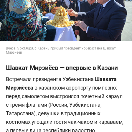
Вчера, 5 октября, в Казань прибыл президент Узбекистана Шавкат
Мирзиёев
Шавкат Мирзиёев — впервые в Казани
Встречали президента Узбекистана
Шавката
Мирзиёева
в казанском аэропорту помпезно:
перед самолетом выстроился почетный караул
с тремя флагами (России, Узбекистана,
Татарстана), девушки в традиционных
костюмах угощали гостя чак-чаком и караваем,
а первые лица республики радостно