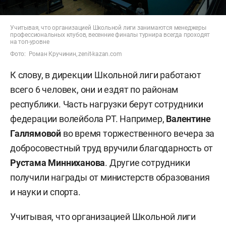
Учитывая, что организацией Школьной лиги занимаются менеджеры
профессиональных клубов, весенние финалы турнира всегда проходят
на топ-уровне
Фото: Роман Кручинин, zenit-kazan.com
К слову, в дирекции Школьной лиги работают
всего 6 человек, они и ездят по районам
республики. Часть нагрузки берут сотрудники
федерации волейбола РТ. Например,
Валентине
Галлямовой
во время торжественного вечера за
добросовестный труд вручили благодарность от
Рустама
Минниханова
. Другие сотрудники
получили награды от министерств образования
и науки и спорта.
Учитывая, что организацией Школьной лиги