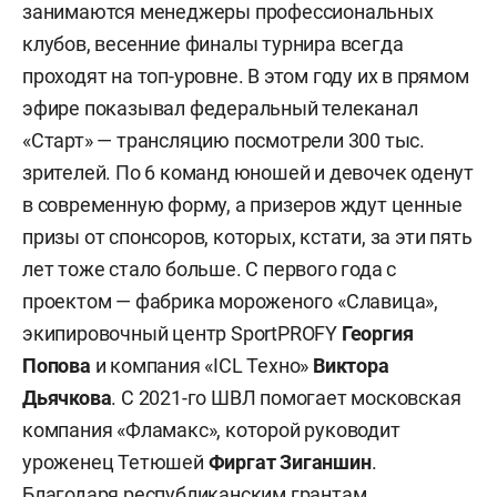
занимаются менеджеры профессиональных
клубов, весенние финалы турнира всегда
проходят на топ-уровне. В этом году их в прямом
эфире показывал федеральный телеканал
«Старт» — трансляцию посмотрели 300 тыс.
зрителей. По 6 команд юношей и девочек оденут
в современную форму, а призеров ждут ценные
призы от спонсоров, которых, кстати, за эти пять
лет тоже стало больше. С первого года с
проектом — фабрика мороженого «Славица»,
экипировочный центр SportPROFY
Георгия
Попова
и компания «ICL Техно»
Виктора
Дьячкова
. С 2021-го ШВЛ помогает московская
компания «Фламакс», которой руководит
уроженец Тетюшей
Фиргат
Зиганшин
.
Благодаря республиканским грантам,