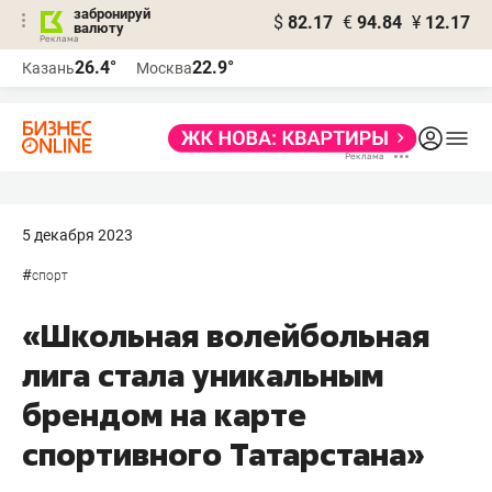
забронируй
$
82.17
€
94.84
¥
12.17
валюту
26.4°
22.9°
Казань
Москва
5 декабря 2023
#
спорт
«Школьная волейбольная
лига стала уникальным
брендом на карте
спортивного Татарстана»