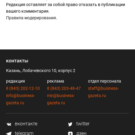
Редакция оставляет за собой право отказать в публикации
вашего комментария.
Правила модерирования
.
контакты
Казань, Лобачевского 10, корпус 2
редакция
реклама
отдел персонала
8 (843) 202-12-10
8 (843) 203-48-47
staff@business-
info@business-
mir@business-
gazeta.ru
gazeta.ru
gazeta.ru
вконтакте
twitter
telegram
дзен