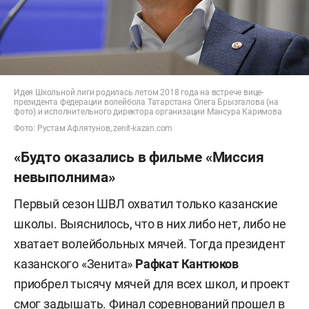
Идея Школьной лиги родилась летом 2018 года на встрече вице-
президента федерации волейбола Татарстана Олега Брызгалова (на
фото) и исполнительного директора организации Мансура Каримова
Фото: Рустам Афлятунов, zenit-kazan.com
«Будто оказались в фильме «Миссия
невыполнима»
Первый сезон ШВЛ охватил только казанские
школы. Выяснилось, что в них либо нет, либо не
хватает волейбольных мячей. Тогда президент
казанского «Зенита»
Рафкат
Кантюков
приобрел тысячу мячей для всех школ, и проект
смог задышать. Финал соревнований прошел в