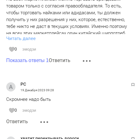
товаром только с согласия правообладателя. То есть,
чтобы торговать найками или адидасами, ты должен
получить у них разрешения у них, которое, естественно,
тебе никто не даст в текущих условиях. Именно поэтому
на всех этих маркетплейсах один китайский ширпотреб.
Читать далее
Сама Бакальчук сидит в ботинках tommy hilfiger (очень
0
эмодзи
демократичный бренд, кстати, для миллиардера). И, как
Ответить
нормальная мама, своим детям, наверное, тоже покупает
Показать ответы 1
нормальную качественную одежду. Поэтому и не может
ничего найти на своем сайте. А китайского барахла там
навалом на любой возраст.
РС
19 Декабря 2023
09:28
Скромнее надо быть
0
эмодзи
Ответить
хватит перекрывать дороги