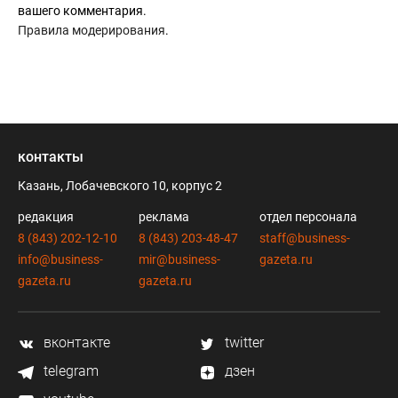
вашего комментария.
Правила модерирования
.
контакты
Казань, Лобачевского 10, корпус 2
редакция
реклама
отдел персонала
8 (843) 202-12-10
8 (843) 203-48-47
staff@business-
info@business-
mir@business-
gazeta.ru
gazeta.ru
gazeta.ru
вконтакте
twitter
telegram
дзен