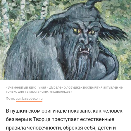
«Знаменитый кейс Тукая «Шурале» о ловушках восприятия актуален не
только для татарстанских управленцев»
Фото:
cdn.basicdecor.ru
В пушкинском оригинале показано, как человек
без веры в Творца преступает естественные
правила человечности, обрекая себя, детей и