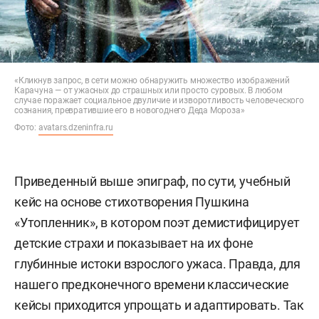
«Кликнув запрос, в сети можно обнаружить множество изображений
Карачуна — от ужасных до страшных или просто суровых. В любом
случае поражает социальное двуличие и изворотливость человеческого
сознания, превратившие его в новогоднего Деда Мороза»
Фото:
avatars.dzeninfra.ru
Приведенный выше эпиграф, по сути, учебный
кейс на основе стихотворения Пушкина
«Утопленник», в котором поэт демистифицирует
детские страхи и показывает на их фоне
глубинные истоки взрослого ужаса. Правда, для
нашего предконечного времени классические
кейсы приходится упрощать и адаптировать. Так