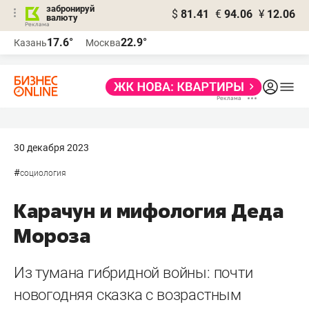
забронируй
$
81.41
€
94.06
¥
12.06
валюту
17.6°
22.9°
Казань
Москва
30 декабря 2023
#
социология
Карачун и мифология Деда
Мороза
Из тумана гибридной войны: почти
новогодняя сказка с возрастным