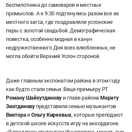
беспилотника до самоваров и местных
промыслов. А к 9:30 подтянулись разом все из
местного загса, где поздравляли услонские
пары с золотой свадьбой. Демографическая
повестка, особенно модная в канун
недружественного Дня всех влюбленных, не
могла обойти Верхний Услон стороной.
Даже главным экспонатом района в этом году
как будто стали семьи. Вице-премьеру РТ
Роману Шайхутдинову
и главе района
Марату
Зиатдинову
представили семью музыкантов
Виктора
и
Ольгу Киреевых
, которые преподают
в детской школе искусств игру на аккордеоне.
«Я предложу студентам Иннополиса, может, они