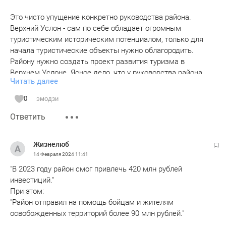
Это чисто упущение конкретно руководства района.
Верхний Услон - сам по себе обладает огромным
туристическим историческим потенциалом, только для
начала туристические объекты нужно облагородить.
Району нужно создать проект развития туризма в
Верхнем Услоне. Ясное дело, что у руководства района
Читать далее
денег нет для развития этого сектора, но проблема не
только в деньгах. Здесь проблема прежде всего в
0
эмодзи
отсутствии интереса к этой теме у руководства района,
Ответить
отсутствии исторического кругозора у него.
Рядом с Верхнем Услоном находится гора Соколка (к
Жизнелюб
счастью пока не застроенная), которая просто напичкана
14 Февраля 2024
11:41
историческими объектами, связанными с важнейшими
"В 2023 году район смог привлечь 420 млн рублей
периодами истории Верхнего Услона, Казани и РТ. В
инвестиций."
Верхнем Услоне живут фанатики-энтузиасты истории
При этом:
Верхнего Услона, которые могли бы написать такой
"Район отправил на помощь бойцам и жителям
проект развития исторических объектов и исторического
освобожденных территорий более 90 млн рублей."
туризма. Руководство района могло бы хотя бы заказать