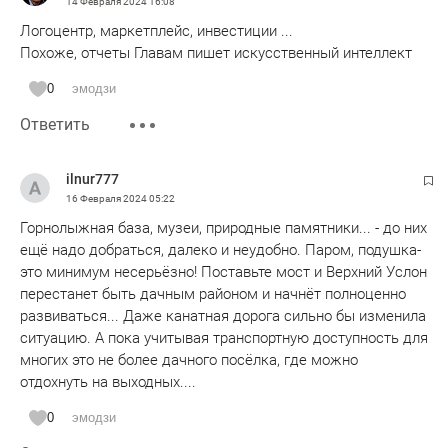
14 Февраля 2024
16:08
поток туристов, даже если исключить всё остальное - это
Логоцентр, маркетплейс, инвестиции ...
разрушенная часовня супруги "птенца гнезда Петрова"
Похоже, отчеты Главам пишет искусственный интеллект
Александра Меньщикова. Если кто не знает, важнейший
соратник Петра Первого был говоря современным
0
эмодзи
языком "репрессирован" после смерти Петра и сослан в
Ответить
западную Сибирь. На своём пути в ссылку, проплывая
мимо Казани, у Меньшикова скончалась жена и была
похоронена в Верхнем Услоне. Потом там внуком
ilnur777
Меньшикова, кстати генералом и героем Крымской
16 Февраля 2024
05:22
войны, была построена часовня, которая простояла до
Горнолыжная база, музеи, природные памятники... - до них
конца 1920-х гг. - и была затем разрушена воинствующими
ещё надо добраться, далеко и неудобно. Паром, подушка-
"безбожниками". Что мешает властям района
это минимум несерьёзно! Поставьте мост и Верхний Услон
восстановить этот интересный исторический объект,
перестанет быть дачным районом и начнёт полноценно
генерирующий туристический объект непонятно, ведь
развиваться... Даже канатная дорога сильно бы изменила
восстановление небольшой кирпичной часовни точно не
ситуацию. А пока учитывая транспортную доступность для
стоило бы много денег. Видимо, это просто не нужно тем в
многих это не более дачного посёлка, где можно
районе, от кого зависит решение этого вопроса.
отдохнуть на выходных....
Может быть как-то обустроить в туристическом плане
0
эмодзи
печи в Печищах. Вроде интересные туристические