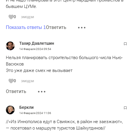
бывшем ЦУМе.
0
эмодзи
Ответить
Показать ответы 1
Тахир Давлетшин
14 Февраля 2024
09:54
Нельзя планировать строительство большого числа Нью-
Васюков
Это уже даже смех не вызывает
0
эмодзи
Ответить
Беркли
14 Февраля 2024
11:06
//«Из Иннополиса едут в Свияжск, в район не заезжают»,
— посетовал о маршруте туристов Шайхутдинов//