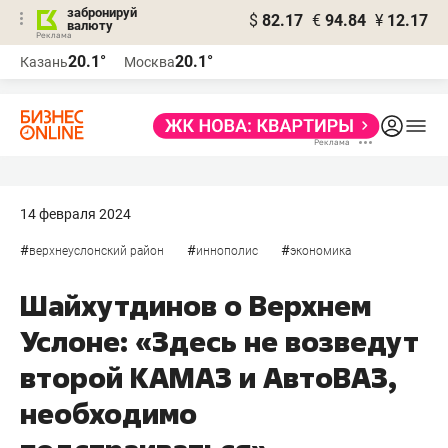
забронируй
$
82.17
€
94.84
¥
12.17
валюту
20.1°
20.1°
Казань
Москва
14 февраля 2024
#
#
#
верхнеуслонский район
иннополис
экономика
Шайхутдинов о Верхнем
Услоне: «Здесь не возведут
второй КАМАЗ и АвтоВАЗ,
необходимо