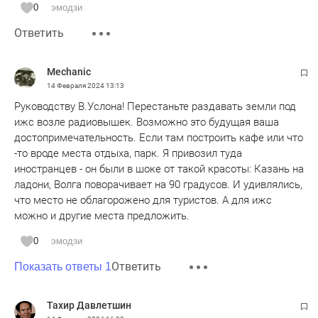
на каком-нибудь казанском заводе вылить из чугуна пару
0
эмодзи
реплик (копей) исторических пушек, которые в разные
Ответить
эпохи размещались там и выглядели в разные эпохи по
разному. Ну поставили бы там пару исторических пушек
на горе Соколка - и дети бы сами тащили родителей из
Mechanic
Казани в Верхний Услон посмотреть эти пушки и полазить
14 Февраля 2024
13:13
по ним. Можно эти исторические пушки сделать
Руководству В.Услона! Перестаньте раздавать земли под
стреляющими - и в день города палить из них холостыми
ижс возле радиовышек. Возможно это будущая ваша
выстрелами. То есть можно сделать историческое
достопримечательность. Если там построить кафе или что
городское шоу, скажем раз в году, летом. Даже сейчас,
-то вроде места отдыха, парк. Я привозил туда
когда исторические объекты на горе Соколка находятся в
иностранцев - он были в шоке от такой красоты: Казань на
удручающем состоянии - там, к моему удивлению, бродят
ладони, Волга поворачивает на 90 градусов. И удивлялись,
иностранцы из западных стран.
что место не облагорожено для туристов. А для ижс
можно и другие места предложить.
Музей в Верхнем Услоне хороший, и даже видно что он
хорошо обслуживается и ремонтируется, но само старое
0
эмодзи
здание музея, которое расположено в старом
Ответить
Показать ответы 1
заброшенном кинотеатре, исчерпало все свои ресурсы.
Есть в Верхнем Услоне один заброшенный исторический
Тахир Давлетшин
объект, который сам бы по себе генерировал большой