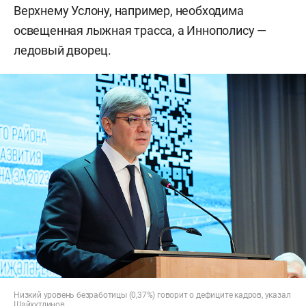
Верхнему Услону, например, необходима
освещенная лыжная трасса, а Иннополису —
ледовый дворец.
Низкий уровень безработицы (0,37%) говорит о дефиците кадров, указал
Шайхутдинов