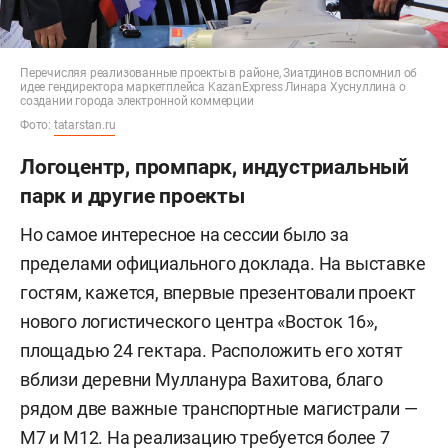
Перечисляя реализованные проекты в районе, Зиатдинов вспомнил об
идее гендиректора маркетплейса KazanExpress Линара Хуснуллина о
создании города электронной коммерции
Фото:
tatarstan.ru
Логоцентр, промпарк, индустриальный
парк и другие проекты
Но самое интересное на сессии было за
пределами официального доклада. На выставке
гостям, кажется, впервые презентовали проект
нового логистического центра «Восток 16»,
площадью 24 гектара. Расположить его хотят
вблизи деревни Мулланура Вахитова, благо
рядом две важные транспортные магистрали —
М7 и М12. На реализацию требуется более 7