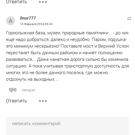
Ответить
объекты есть - но они не только не приносят прибыль, а
скорее деградируют. Также планирует в Верхнем Услоне
создание "Великой волжской тропы", по которой казанцы
ilnur777
и гости республики могли бы гулять вдоль берега пешком
16 Февраля 2024
06:26
или верхом на лошадях, или в туристических вагончиках
Горнолыжная база, музеи, природные памятники... - до них
или на квадроциклах.
ещё надо добраться, далеко и неудобно. Паром, подушка-
это минимум несерьёзно! Поставьте мост и Верхний Услон
Реализация такой программы стоило бы немалых денег,
перестанет быть дачным районом и начнёт полноценно
которых у района конечно нет, но они должны быть
развиваться... Даже канатная дорога сильно бы изменила
генераторами идей, создать проект и пробивать его на
ситуацию. А пока учитывая транспортную доступность для
уровне республики.
многих это не более дачного посёлка, где можно
отдохнуть на выходных....
То есть исторический потенциал в Верхнем Услоне есть -
нет лишь инициативных людей в районе обладающих
0
эмодзи
полномочиями.
Ответить