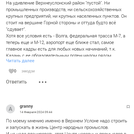
На удивление Верхнеуслонский район "пустой". Ни
промышленных производств, ни сельскохозяйственных
крупных предприятий, ни крупных населенных пунктов. Он
стоит на вершине Горной стороны и оттуда будто всё
"сдувает".
Хотя все условия есть - Волга, федеральная трасса М-7, а
теперь еще и М-12, аэропорт еще ближе стал, самое
главное кадры есть для любых новых начинаний, т.к.
Казань с ее образовательным потенциалом рядом,
Читать далее
Чебоксары, Йошкар-Ола, Ульяновск относительно близко.
0
эмодзи
В значительной степени это не не паханное поле для
Ответить
предприимчивых руководителей и бизнесменов. АЛГА и
только.
granny
14 Февраля 2024
09:44
По моему мнению именно в Верхнем Услоне надо строить
и запускать в жизнь Центр народных промыслов.
И не надо планировать этот Центр народных промыслов в