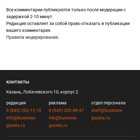
Все комментарии публикуются только после модерации с
задержкой 2-10 минут.
Редакция оставляет за собой право отказать в публикации
вашего комментария.
Правила модерирования
.
контакты
Казань, Лобачевского 10, корпус 2
редакция
реклама
отдел персонала
8 (843) 202-12-10
8 (843) 203-48-47
staff@business-
info@business-
mir@business-
gazeta.ru
gazeta.ru
gazeta.ru