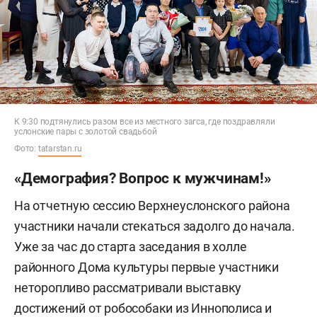
К 9:30 подтянулись разом все из местного загса, где поздравляли
услонские пары с золотой свадьбой
Фото:
tatarstan.ru
«Демография? Вопрос к мужчинам!»
На отчетную сессию Верхнеуслонского района
участники начали стекаться задолго до начала.
Уже за час до старта заседания в холле
районного Дома культуры первые участники
неторопливо рассматривали выставку
достижений от робособаки из Иннополиса и