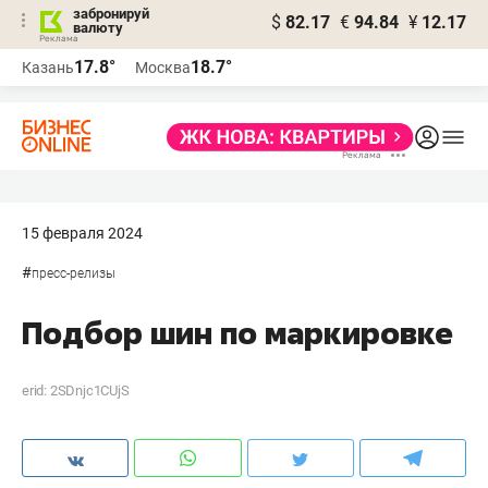
забронируй
$
82.17
€
94.84
¥
12.17
валюту
17.8°
18.7°
Казань
Москва
15 февраля 2024
#
пресс-релизы
Подбор шин по маркировке
erid: 2SDnjc1CUjS