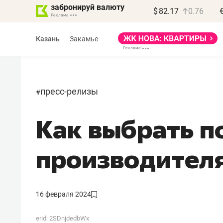
забронируй валюту
$
82.17
0.76
Казань
Закамье
пресс-релизы
#
Как выбрать п
Василь Мазитов
МАРТ
производител
«Не зная местных
правил, бизнес может
потерять минимум
16 февраля 2024
полгода»
erid: 2SDnjdedbWx
Как бизнесу выйти на зарубежные