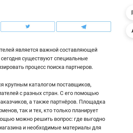
ов и
о трехкратном росте цен, дотошных
школьной формы о конт
клиентах и чудных запросах мастеров
налогах и развитии без 
ителей является важной составляющей
о сегодня существуют специальные
ировать процесс поиска партнеров.
я крупным каталогом поставщиков,
пателей с разных стран. С его помощью
заказчиков, а также партнёров. Площадка
ндуем
Рекомендуем
менов, так и тех, кто только планирует
мер до квартиры и Face
Опыт выживания в дик
омощью можно решить вопрос: где выгодно
сто ключа: какой будет
природе, работа
магазина и необходимые материалы для
асность в ЖК «Нова»
с ментальным и физич