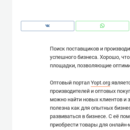
рынки, почему надо знать аксакал
чем интересен Оман?
Поиск поставщиков и производ
успешного бизнеса. Хорошо, чт
площадки, позволяющие оптимиз
Оптовый портал
Yopt.org
являетс
производителей и оптовых поку
можно найти новых клиентов и 
Рекомендуем
Рекоме
полезна как для опытных бизнес
Как ГК «МИР ГРУПП» и ВТБ
150 ка
развиваться в бизнесе. С её п
создают оазис жилого
ID вме
приобрести товары для онлайн-
комфорта под Казанью
безоп