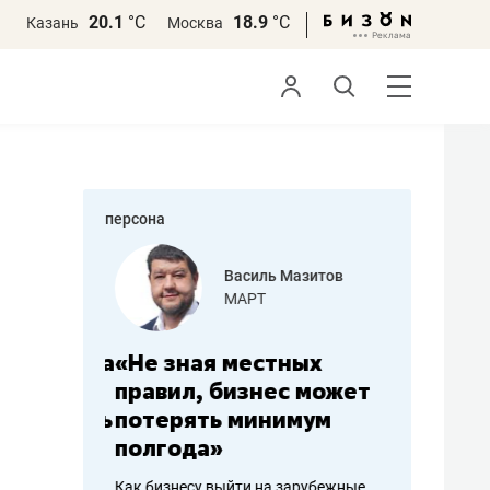
20.1
°С
18.9
°С
Казань
Москва
персона
еменова
Василь Мазитов
»
МАРТ
а: работа
«Не зная местных
«Мне лу
ечься
правил, бизнес может
не зара
вствовать
потерять минимум
чем пот
полгода»
репутац
пошиву
Как бизнесу выйти на зарубежные
Владелец от