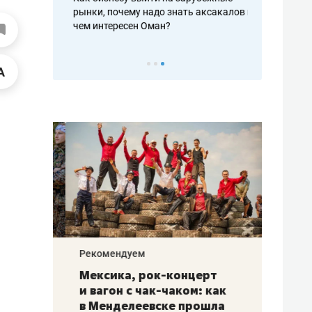
рафакте,
рынки, почему надо знать аксакалов и
о трехкратно
кредитов
чем интересен Оман?
клиентах и ч
Рекомендуем
Рекоме
ой
Мексика, рок-концерт
«Прор
и вагон с чак-чаком: как
30 ме
еским
в Менделеевске прошла
лечит