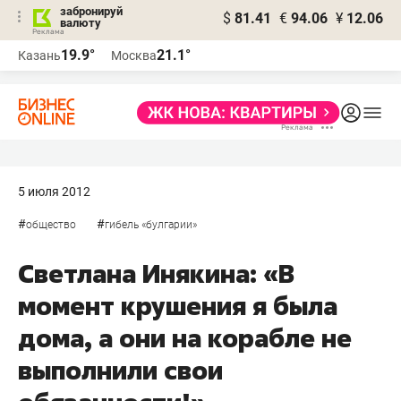
забронируй
$
81.41
€
94.06
¥
12.06
валюту
19.9°
21.1°
Казань
Москва
5 июля 2012
#
#
общество
гибель «булгарии»
Светлана Инякина: «В
момент крушения я была
дома, а они на корабле не
выполнили свои