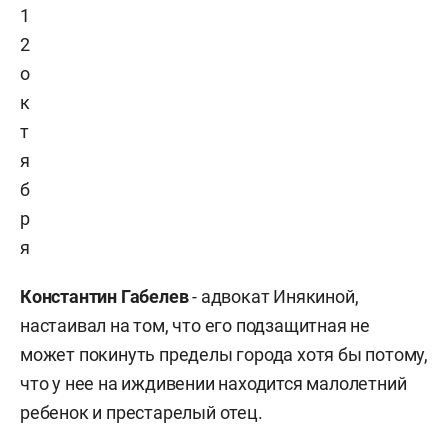
1
2
о
к
т
я
б
р
я
Константин Габелев
- адвокат Инякиной,
настаивал на том, что его подзащитная не
может покинуть пределы города хотя бы потому,
что у нее на иждивении находится малолетний
ребенок и престарелый отец.