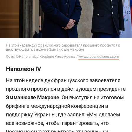
На этой неделе дух французского завоевателя прошлого проснулся в
действующем президенте Эмманюэле Макроне
Фото: © Panoramic / Keystone Press Agency /
www.globallookpress.com
Наполеон IV
На этой неделе дух французского завоевателя
прошлого проснулся в действующем президенте
Эмманюэле Макроне
. Он выступил на итоговом
брифинге международной конференции в
поддержку Украины, где заявил: «Мы сделаем
все возможное, чтобы гарантировать, что
Россия не сможет выиграть эту войну». Он