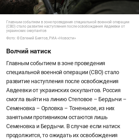
Главным событием в зоне проведения специальной военной операции
(СВО) стало развитие наступления после освобождения Авдеевки от
украинских оккупантов
Фото: © Евгений Биятов, РИА «Новости»
Волчий натиск
Главным событием в зоне проведения
специальной военной операции (СВО) стало
развитие наступления после освобождения
Авдеевки от украинских оккупантов. Россия
смогла выйти на линию Степовое – Бердычи –
Семеновка – Орловка – Тоненькое, из них
занятыми противником остаются лишь
Семеновка и Бердычи. В случае если натиск
продолжится, то ожидать их освобождения