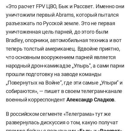
«Это расчет FPV ЦВО, Бык и Рассвет. Именно они
уничтожили первый Abrams, который пытался
разъезжать по Русской земле. Это не первая
уничтоженная цель парней, до этого были
Bradley, опорники, автомобильная техника и вот
теперь толстый американец. Вдвойне приятно,
что основным вооружением парней является
народный дрон-камикадзе „Упырь“, а сами парни
прошли подготовку на заводе команды
„Повернутых на Войне“, где эти самые „Упыри“ и
собираются», — пишет в своем телеграм-канале
военный корреспондент
Александр Сладков
.
В российском сегменте «Телеграма» тут же
развернулась дискуссия о том, какую получат
премию бойцы с позывными
«Бык»
и
«Рассвет»
.