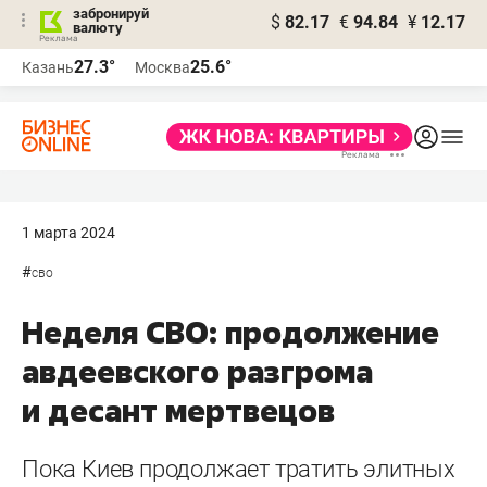
забронируй
$
82.17
€
94.84
¥
12.17
валюту
27.3°
25.6°
Казань
Москва
1 марта 2024
#
сво
Неделя СВО: продолжение
авдеевского разгрома
и десант мертвецов
Пока Киев продолжает тратить элитных