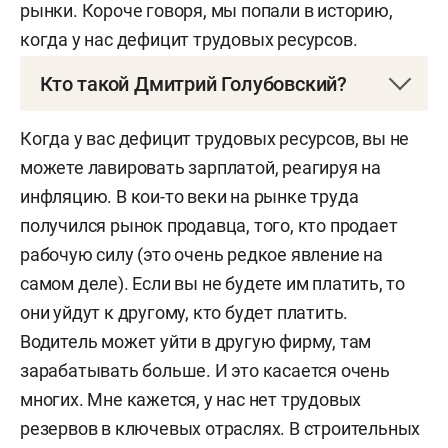
рынки. Короче говоря, мы попали в историю,
когда у нас дефицит трудовых ресурсов.
Кто такой Дмитрий Голубовский?
Дмитрий Голубовский
—
российский финансовый
Когда у вас дефицит трудовых ресурсов, вы не
аналитик.
можете лавировать зарплатой, реагируя на
инфляцию. В кои-то веки на рынке труда
Окончил МГТУ им. Баумана. Аналитик
получился рынок продавца, того, кто продает
финансового и товарного рынков.
рабочую силу (это очень редкое явление на
2009–2014 — аналитик холдинга АТОН.
самом деле). Если вы не будете им платить, то
они уйдут к другому, кто будет платить.
2010–2014 — на общественных началах член
Водитель может уйти в другую фирму, там
экспертного совета общественной организации
зарабатывать больше. И это касается очень
«Деловая Россия».
многих. Мне кажется, у нас нет трудовых
резервов в ключевых отраслях. В строительных
В настоящее время аналитик компании