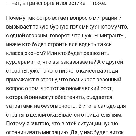
— нет, в транспорте и логистике — тоже.
«Золотой монетный дом».
Почему так остро встает вопрос о миграции и
Имеет более 50 публикаций в различных
вызывает такую бурную полемику? Потому что,
изданиях. Статьи Голубовского, посвященные
с одной стороны, говорят, что нужны мигранты,
перспективам мировой экономики и
иначе кто будет строить или водить такси
финансовым деривативам, регулярно
класса эконом? Или кто будет развозить
публикуются на порталах Bankir.ru, Finam.ru,
курьерами то, что вы заказываете? А с другой
«Эксперт Online» и т. д.
стороны, уже такого низкого качества люди
В 2009 году издательство «Эксмо» выпустило в
приезжают в страну, что возникает резонный
свет книгу Дмитрия «Заговор банкиров». В книге
вопрос о том, что тот экономический рост,
подробно анализируется все, что так или иначе
который они могут обеспечить, съедается
связано с кризисом, — от ипотечного кредита до
затратами на безопасность. В итоге сальдо для
колебаний курсов мировых валют.
страны в целом оказывается отрицательным.
Потому я считаю, что в этой ситуации нужно
ограничивать миграцию. Да, у нас будет виток