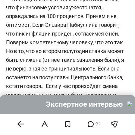
что финансовые условия ужесточатся,
оправдались на 100 процентов. Причем я не
оптимист. Если Эльвира Набиуллина говорит,
что пик инфляции пройден, согласимся с ней.
Поверим компетентному человеку, что это так.
Но в то, что во втором полугодии ставка может
быть снижена (от нее такие заявления были), я
не верю, зная ее принципиальность. Если она
останется на посту главы Центрального банка,
кстати говоря… Если у нас произойдет смена
правительства, то, может быть, поменяют и
Экспертное интервью
главу Центрального банка. Но если она
останется на посту, то я бы не ждал смягчения
денежной политики. Если же начнется смена
21
руководства, тогда будет совсем другая