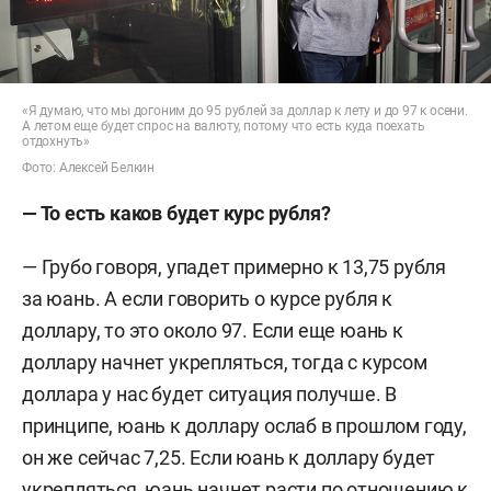
«Я думаю, что мы догоним до 95 рублей за доллар к лету и до 97 к осени.
А летом еще будет спрос на валюту, потому что есть куда поехать
отдохнуть»
Фото: Алексей Белкин
— То есть каков будет курс рубля?
— Грубо говоря, упадет примерно к 13,75 рубля
за юань. А если говорить о курсе рубля к
доллару, то это около 97. Если еще юань к
доллару начнет укрепляться, тогда с курсом
доллара у нас будет ситуация получше. В
принципе, юань к доллару ослаб в прошлом году,
он же сейчас 7,25. Если юань к доллару будет
укрепляться, юань начнет расти по отношению к