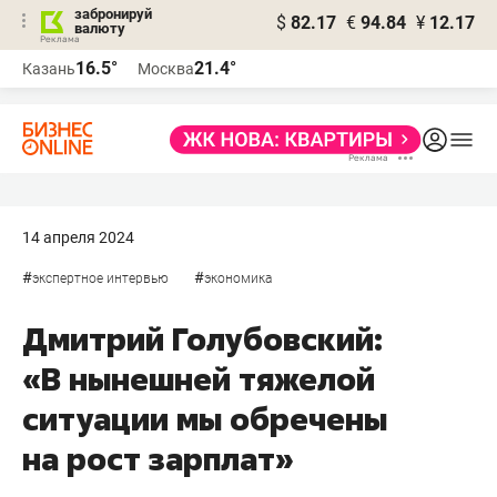
забронируй
$
82.17
€
94.84
¥
12.17
валюту
16.5°
21.4°
Казань
Москва
14 апреля 2024
#
#
экспертное интервью
экономика
Дмитрий Голубовский:
«В нынешней тяжелой
ситуации мы обречены
на рост зарплат»