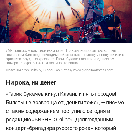
«Мы приносим вам свои извинения. По всем вопросам, связанным с
возвратом билетов, необходимо обращаться по месту их покупки или к
организатору», — открестился Гарик Сукачев, оставив под постом
номера телефонов ООО «Бэст Ивэнтс Раша»
Фото: © Anton Belitsky/ Global Look Press/
www.globallookpress.com
Ни рока, ни денег
«Гарик Сукачев кинул Казань и пять городов!
Билеты не возвращают, деньги тоже», — письмо
с таким содержанием поступило сегодня в
редакцию «БИЗНЕС Online». Долгожданный
концерт «бригадира русского рока», который