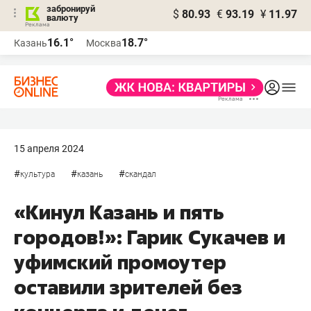
забронируй
$
80.93
€
93.19
¥
11.97
валюту
16.1°
18.7°
Казань
Москва
15 апреля 2024
#
#
#
культура
казань
скандал
«Кинул Казань и пять
городов!»: Гарик Сукачев и
уфимский промоутер
оставили зрителей без