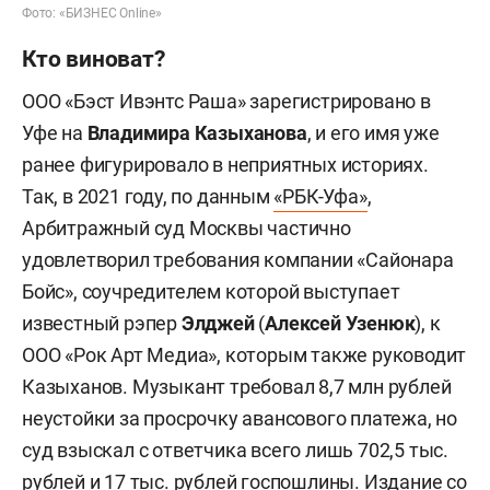
Фото: «БИЗНЕС Online»
Кто виноват?
ООО «Бэст Ивэнтс Раша» зарегистрировано в
Уфе на
Владимира Казыханова
, и его имя уже
ранее фигурировало в неприятных историях.
Так, в 2021 году, по данным
«РБК-Уфа»
,
Арбитражный суд Москвы частично
удовлетворил требования компании «Сайонара
Бойс», соучредителем которой выступает
известный рэпер
Элджей
(
Алексей Узенюк
), к
ООО «Рок Арт Медиа», которым также руководит
Казыханов. Музыкант требовал 8,7 млн рублей
неустойки за просрочку авансового платежа, но
суд взыскал с ответчика всего лишь 702,5 тыс.
рублей и 17 тыс. рублей госпошлины. Издание со