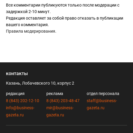
Все комментарии публикуются только после модерации с
задержкой 2-10 минут.
Редакция оставляет за собой право отказать в публикации
вашего комментария.
Правила модерирования
.
контакты
Казань, Лобачевского 10, корпус 2
редакция
реклама
отдел персонала
8 (843) 202-12-10
8 (843) 203-48-47
staff@business-
info@business-
mir@business-
gazeta.ru
gazeta.ru
gazeta.ru