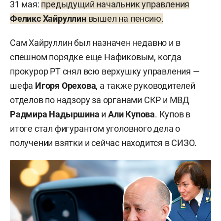
31 мая:
предыдущий начальник управления
Феликс Хайруллин
вышел на пенсию.
Сам Хайруллин был назначен недавно и в
спешном порядке еще Нафиковым, когда
прокурор РТ снял всю верхушку управления —
шефа
Игоря Орехова
, а также руководителей
отделов по надзору за органами СКР и МВД
Радмира Надыршина
и
Али Купова
. Купов в
итоге стал фигурантом уголовного дела о
получении взятки и сейчас находится в СИЗО.