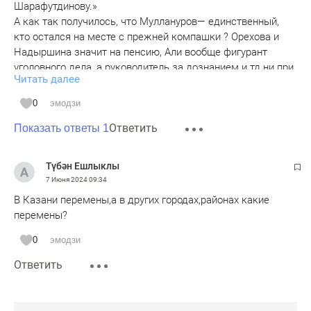
Шарафутдинову.»
А как так получилось, что Муллануров— единственный,
кто остался на месте с прежней компашки ? Орехова и
Надыршина значит на пенсию, Али вообще фигурант
уголовного дела, а руководитель за дознанием и тд ни при
Читать далее
делах еще и на ротацию пошел? Господин новый прокурор
точно тщательно изучал всех кандидатов? Или ставить
0
эмодзи
некого и уже с районов зазывают лишь бы кто работал?
Ответить
Показать ответы 1
Түбән Ешлыклы
7 Июня 2024
09:34
В Казани перемены,а в других городах,районах какие
перемены?
0
эмодзи
Ответить