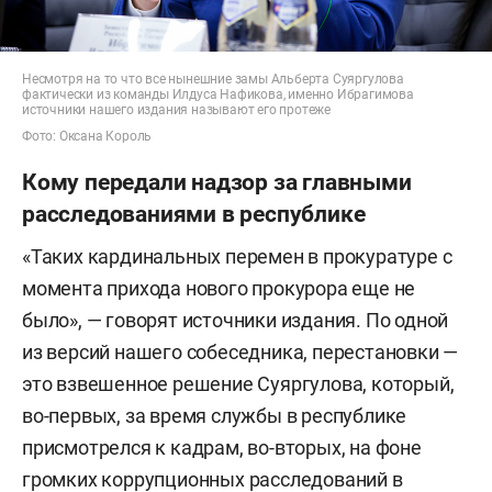
Несмотря на то что все нынешние замы Альберта Суяргулова
фактически из команды Илдуса Нафикова, именно Ибрагимова
источники нашего издания называют его протеже
Фото: Оксана Король
Кому передали надзор за главными
расследованиями в республике
«Таких кардинальных перемен в прокуратуре с
момента прихода нового прокурора еще не
было», — говорят источники издания. По одной
из версий нашего собеседника, перестановки —
это взвешенное решение
Суяргулова, который,
во-первых, за время службы в республике
присмотрелся к кадрам, во-вторых, на фоне
громких коррупционных расследований в