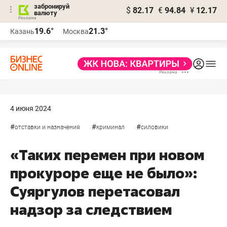
забронируй
$
82.17
€
94.84
¥
12.17
валюту
19.6°
21.3°
Казань
Москва
4 июня 2024
#
#
#
отставки и назначения
криминал
силовики
«Таких перемен при новом
прокуроре еще не было»:
Суяргулов перетасовал
надзор за следствием