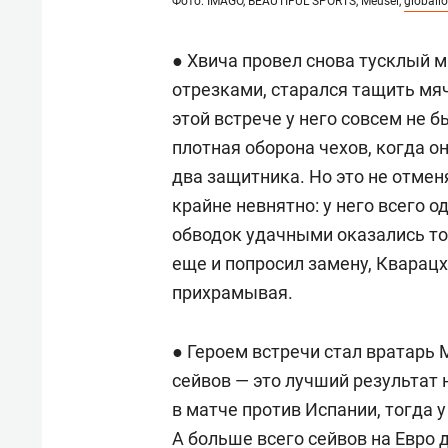
Фото: IMAGO, BEAUTIFUL SPORTS, Meusel,
globall
● Хвича провел снова тусклый м
отрезками, старался тащить мяч
этой встрече у него совсем не 
плотная оборона чехов, когда он
два защитника. Но это не отмен
крайне невнятно: у него всего од
обводок удачными оказались тол
еще и попросил замену, Кварацх
прихрамывая.
● Героем встречи стал вратарь 
сейвов — это лучший результат 
в матче против Испании, тогда 
А больше всего сейвов на Евро 