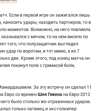
ookpress.com
атч. Если в первой игре он зажигался лишь
, наносить удары, находить партнеров, то в
было моментов. Возможно, на него повлияла
 оказывался с мячом, то на нем висело по
яет того, что полузащитник выглядел
ин удар по воротам, и тот мимо, а из 7
ько две. Кроме этого, под конец матча он
елия покинул поле с гримасой боли,
Мамардашвили. За эту встречу он сделал 11
на Евро со времен
Шея Гивена
на Евро-2012
у него было столько же отраженных ударов.
делал только латвиец и экс-голкипер