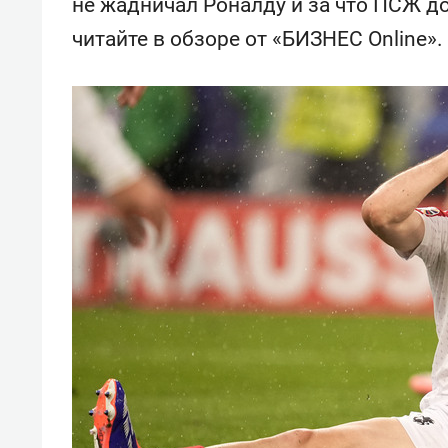
не жадничал Роналду и за что ПСЖ д
читайте в обзоре от «БИЗНЕС Online».