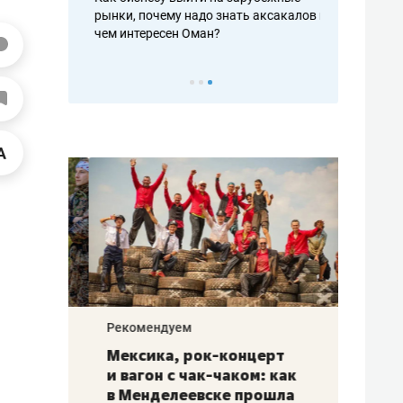
рафакте,
рынки, почему надо знать аксакалов и
о трехкратно
кредитов
чем интересен Оман?
клиентах и ч
Рекомендуем
Рекоме
ой
Мексика, рок-концерт
«Прор
и вагон с чак-чаком: как
30 ме
еским
в Менделеевске прошла
лечит