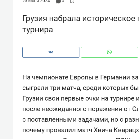
23 июня 2024
0
рынки, почему надо знать аксакал
чем интересен Оман?
Грузия набрала историческое 
турнира
На чемпионате Европы в Германии за
сыграли три матча, среди которых бы
Грузии свои первые очки на турнире 
после неожиданного поражения от С
Рекомендуем
Рекоме
с поставленными задачами, но с разн
Как ГК «МИР ГРУПП» и ВТБ
150 ка
создают оазис жилого
ID вме
почему провалил матч Хвича Кварацх
комфорта под Казанью
безоп