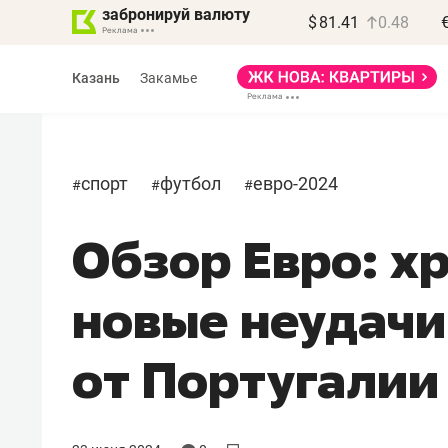
забронируй валюту
$
81.41
0.48
Казань
Закамье
спорт
футбол
евро-2024
#
#
#
Обзор Евро: х
Василь Мазитов
МАРТ
новые неудачи
«Не зная местных
правил, бизнес может
от Португалии
потерять минимум
полгода»
Как бизнесу выйти на зарубежные