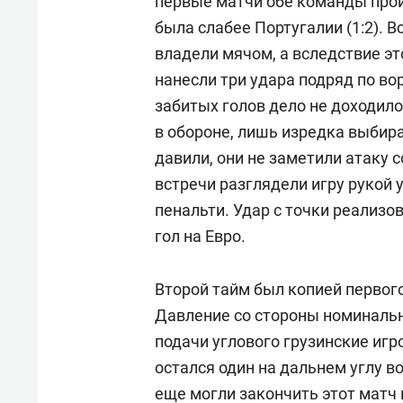
первые матчи обе команды проиг
была слабее Португалии (1:2). В
владели мячом, а вследствие эт
нанесли три удара подряд по в
забитых голов дело не доходил
в обороне, лишь изредка выбира
давили, они не заметили атаку 
встречи разглядели игру рукой 
пенальти. Удар с точки реализо
гол на Евро.
Второй тайм был копией первого
Давление со стороны номинальны
подачи углового грузинские игр
остался один на дальнем углу в
еще могли закончить этот матч 