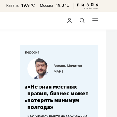
19.9
°С
19.3
°С
Казань
Москва
персона
еменова
Василь Мазитов
»
МАРТ
а: работа
«Не зная местных
«Мне лу
ечься
правил, бизнес может
не зара
вствовать
потерять минимум
чем пот
полгода»
репутац
пошиву
Как бизнесу выйти на зарубежные
Владелец от