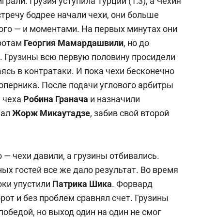
рали. Грузия уступила Турции (1:3), а Чехия
стречу бодрее начали чехи, они больше
ого — и моментами. На первых минутах они
оротам
Георгия Мамардашвили
, но до
о. Грузины всю первую половину просидели
ясь в контратаки. И пока чехи бесконечно
соперника. После подачи углового арбитры
у чеха
Робина Гранача
и назначили
вал
Жорж Микаутадзе
, забив свой второй
 — чехи давили, а грузины отбивались.
х гостей все же дало результат. Во время
оки упустили
Патрика Шика
. Форвард
орот и без проблем сравнял счет. Грузины
победой, но выход один на один не смог