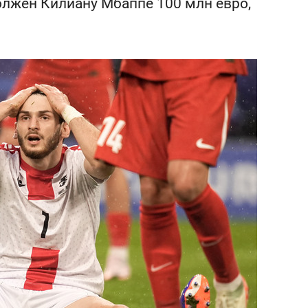
олжен Килиану Мбаппе 100 млн евро,
состоянием как основа
антихрупких команд