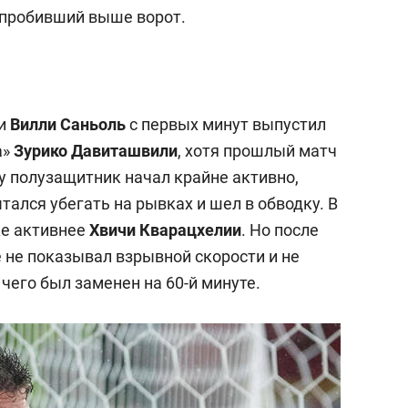
 пробивший выше ворот.
ии
Вилли Саньоль
с первых минут выпустил
а»
Зурико Давиташвили
, хотя прошлый матч
ру полузащитник начал крайне активно,
ался убегать на рывках и шел в обводку. В
же активнее
Хвичи Кварацхелии
. Но после
е не показывал взрывной скорости и не
чего был заменен на 60-й минуте.