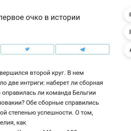
ов и
о трехкратном росте цен, дотошных
школьной формы о конт
клиентах и чудных запросах мастеров
налогах и развитии без 
первое очко в истории
вершился второй круг. В нем
ло две интриги: наберет ли сборная
и оправилась ли команда Бельгии
ловакии? Обе сборные справились
ндуем
Рекомендуем
ой степенью успешности. О том,
мер до квартиры и Face
Опыт выживания в дик
сто ключа: какой будет
природе, работа
елия, как
асность в ЖК «Нова»
с ментальным и физич