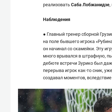
реализовать
Саба Лобжанидзе
,
Наблюдения
● Главный тренер сборной Груз
на поле бывшего игрока «Рубин
он начинал со скамейки. Эту иг
много врывался в штрафную, пыт
дебюте встречи Зурико был да
перерыва игрок как-то сник, уж
создавал моментов, вследствие 